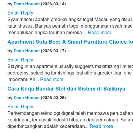
by
Dean Houser
(2026-03-14)
Email Reply
Syair macau adalah prediksi angka togel Macau yang disus
kata khusus. Banyak pemain togel menggunakan syair mac
menentukan angka taruhan mereka....
Read more
Apartment Sofa Bed: A Smart Furniture Choice f
by
Dean Houser
(2026-03-17)
Email Reply
Staying in an apartment usually suggests maximizing limited
bedrooms, selecting furnishings that offers greater than one
important. An...
Read more
Cara Kerja Bandar Slot dan Sistem di Baliknya
by
Dean Houser
(2026-03-25)
Email Reply
Perkembangan teknologi digital telah membawa perubahan
kehidupan, termasuk industri hiburan dan permainan. Sal
diperbincangkan adalah keberadaan...
Read more