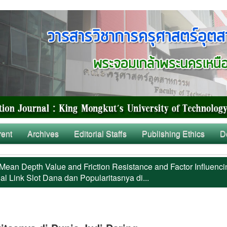
rent
Archives
Editorial Staffs
Publishing Ethics
D
Mean Depth Value and Friction Resistance and Factor Influenci
l Link Slot Dana dan Popularitasnya di...