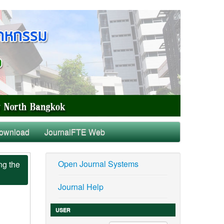
ownload
JournalFTE Web
Open Journal Systems
ng the
Journal Help
USER