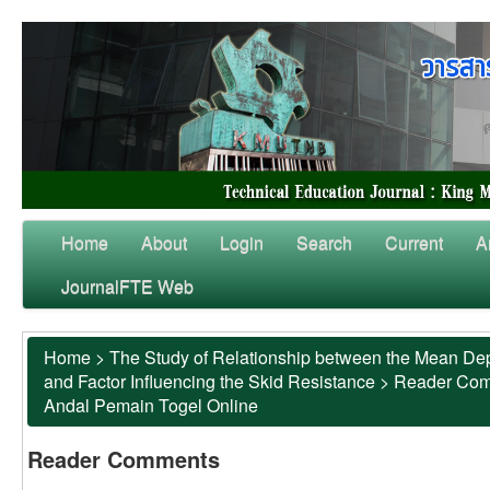
Home
About
Login
Search
Current
A
JournalFTE Web
Home
>
The Study of Relationship between the Mean Dep
and Factor Influencing the Skid Resistance
>
Reader Co
Andal Pemain Togel Online
Reader Comments