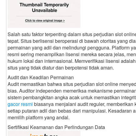
Salah satu faktor terpenting dalam situs perjudian slot onli
tepat. Situs berlisensi beroperasi di bawah otoritas yang 
permainan yang adil dan melindungi pengguna. Platform yang
resmi sering menampilkan lisensi mereka secara jelas, 
hukum lokal dan internasional. Memverifikasi lisensi adala
situs yang tidak diatur dan berpotensi tidak aman.
Audit dan Keadilan Permainan
Audit memastikan bahwa situs perjudian slot online menye
bias. Auditor independen memeriksa mekanisme permainan
sistem pembangkitan angka acak untuk memastikan integrita
gacor resmi
biasanya menjalani audit reguler, memberika
setiap putaran adil dan bebas dari manipulasi. Kesadaran
memilih platform yang andal.
Sertifikasi Keamanan dan Perlindungan Data