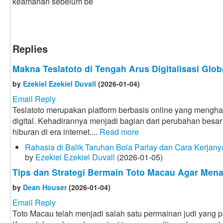
keamanan sebelum be
Replies
Makna Teslatoto di Tengah Arus Digitalisasi Glob
by
Ezekiel Ezekiel Duvall
(2026-01-04)
Email Reply
Teslatoto merupakan platform berbasis online yang mengha
digital. Kehadirannya menjadi bagian dari perubahan besa
hiburan di era internet....
Read more
Rahasia di Balik Taruhan Bola Parlay dan Cara Kerjany
by
Ezekiel Ezekiel Duvall
(2026-01-05)
Tips dan Strategi Bermain Toto Macau Agar Mena
by
Dean Houser
(2026-01-04)
Email Reply
Toto Macau telah menjadi salah satu permainan judi yang p