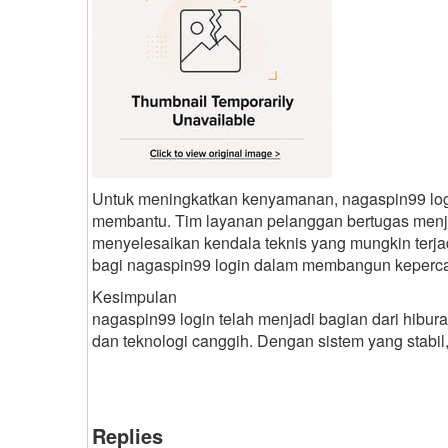
Untuk meningkatkan kenyamanan, nagaspin99 lo
membantu. Tim layanan pelanggan bertugas menj
menyelesaikan kendala teknis yang mungkin terja
bagi nagaspin99 login dalam membangun keperca
Kesimpulan
nagaspin99 login telah menjadi bagian dari hibu
dan teknologi canggih. Dengan sistem yang stabil
Replies