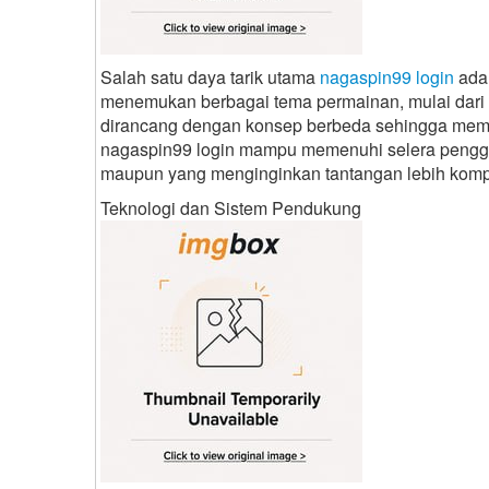
Salah satu daya tarik utama
nagaspin99 login
adal
menemukan berbagai tema permainan, mulai dari 
dirancang dengan konsep berbeda sehingga mem
nagaspin99 login mampu memenuhi selera pengg
maupun yang menginginkan tantangan lebih komp
Teknologi dan Sistem Pendukung