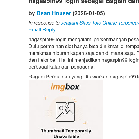
nagaspin99 login sebagai Bagian dari
by
Dean Houser
(2026-01-05)
In response to
Jelajahi Situs Toto Online Terperca
Email Reply
nagaspin99 login mengalami perkembangan pesat s
Dulu permainan slot hanya bisa dinikmati di tem
menikmati hiburan kapan saja dan di mana saja.
dan fleksibel. Hal ini menjadikan nagaspin99 logi
berbagai kalangan pengguna.
Ragam Permainan yang Ditawarkan nagaspin99 l