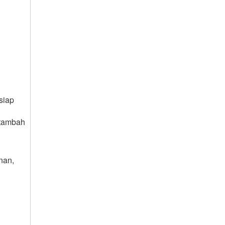
siap
 tambah
nan,