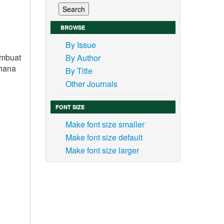
BROWSE
By Issue
embuat
By Author
rhana
By Title
Other Journals
FONT SIZE
Make font size smaller
Make font size default
Make font size larger