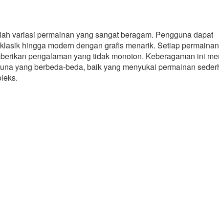
ah variasi permainan yang sangat beragam. Pengguna dapat
klasik hingga modern dengan grafis menarik. Setiap permainan
berikan pengalaman yang tidak monoton. Keberagaman ini m
una yang berbeda-beda, baik yang menyukai permainan sede
leks.