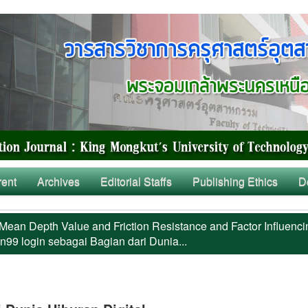
rent
Archives
Editorial Staffs
Publishing Ethics
D
Mean Depth Value and Friction Resistance and Factor Influenci
n99 login sebagai Bagian dari Dunia...