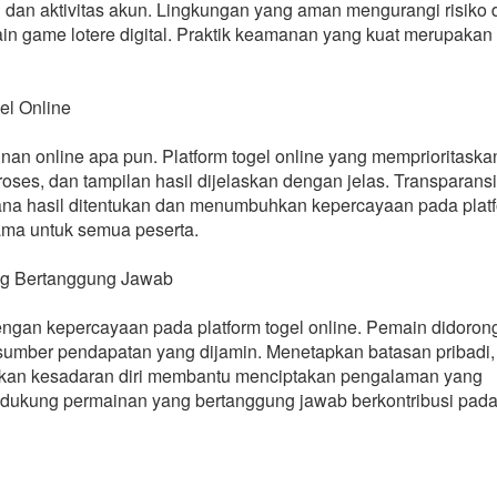
i dan aktivitas akun. Lingkungan yang aman mengurangi risiko 
n game lotere digital. Praktik keamanan yang kuat merupakan
el Online
nan online apa pun. Platform togel online yang memprioritaska
ses, dan tampilan hasil dijelaskan dengan jelas. Transparansi
 hasil ditentukan dan menumbuhkan kepercayaan pada platf
ma untuk semua peserta.
g Bertanggung Jawab
engan kepercayaan pada platform togel online. Pemain didoron
 sumber pendapatan yang dijamin. Menetapkan batasan pribadi,
kan kesadaran diri membantu menciptakan pengalaman yang
ukung permainan yang bertanggung jawab berkontribusi pad