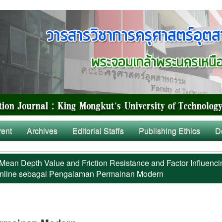
rent
Archives
Editorial Staffs
Publishing Ethics
D
Mean Depth Value and Friction Resistance and Factor Influenci
nline sebagai Pengalaman Permainan Modern