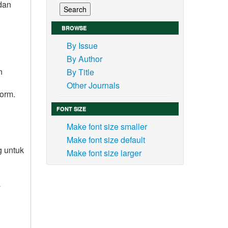
dan
BROWSE
By Issue
By Author
n
By Title
Other Journals
orm.
FONT SIZE
Make font size smaller
Make font size default
g untuk
Make font size larger
a