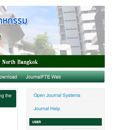
ownload
JournalFTE Web
Open Journal Systems
ng the
Journal Help
USER