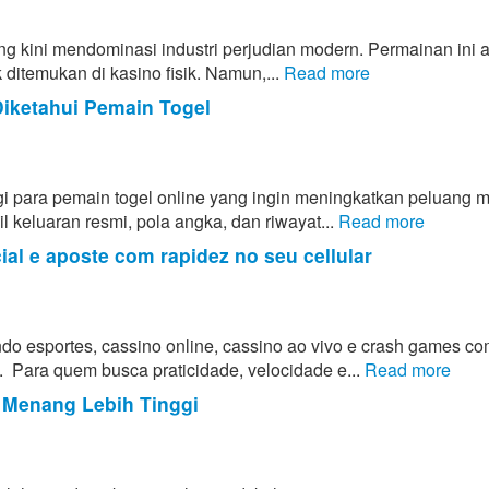
ng kini mendominasi industri perjudian modern. Permainan ini
k ditemukan di kasino fisik. Namun,...
Read more
Diketahui Pemain Togel
gi para pemain togel online yang ingin meningkatkan peluang
il keluaran resmi, pola angka, dan riwayat...
Read more
cial e aposte com rapidez no seu cellular
do esportes, cassino online, cassino ao vivo e crash games c
. Para quem busca praticidade, velocidade e...
Read more
g Menang Lebih Tinggi