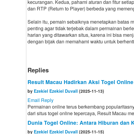
kecurangan. Kedua, pahami aturan dan fitur setiap
dan RTP (Return to Player) berbeda yang memen
Selain itu, pemain sebaiknya menetapkan batas 
penting agar tidak terjebak dalam permainan ber
harian yang ditawarkan situs, karena ini bisa me
dengan bijak dan memahami waktu untuk berhenti
Replies
Result Macau Hadirkan Aksi Togel Online
by
Ezekiel Ezekiel Duvall
(2025-11-13)
Email Reply
Permainan online terus berkembang popularitasny
dari situs togel online tepercaya, Result Macau m
Dunia Togel Online: Antara Hiburan dan
by
Ezekiel Ezekiel Duvall
(2025-11-15)