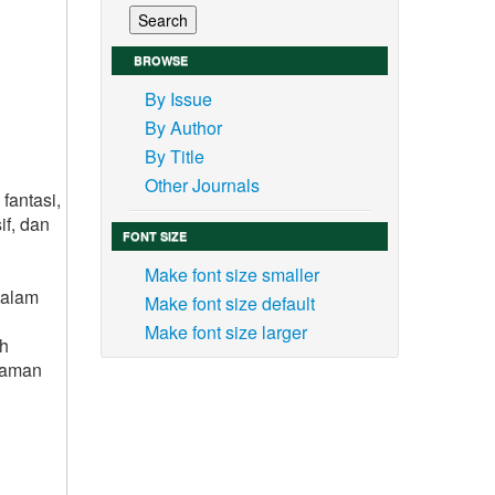
BROWSE
By Issue
By Author
By Title
Other Journals
fantasi,
if, dan
FONT SIZE
Make font size smaller
dalam
Make font size default
Make font size larger
ah
p aman