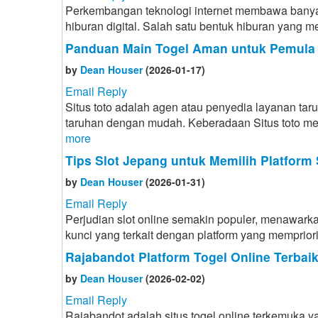
Perkembangan teknologi internet membawa banya
hiburan digital. Salah satu bentuk hiburan yang me
Panduan Main Togel Aman untuk Pemula
by
Dean Houser
(2026-01-17)
Email Reply
Situs toto adalah agen atau penyedia layanan 
taruhan dengan mudah. Keberadaan Situs toto m
more
Tips Slot Jepang untuk Memilih Platform 
by
Dean Houser
(2026-01-31)
Email Reply
Perjudian slot online semakin populer, menawark
kunci yang terkait dengan platform yang memprior
Rajabandot Platform Togel Online Terbai
by
Dean Houser
(2026-02-02)
Email Reply
Rajabandot adalah situs togel online terkemuka