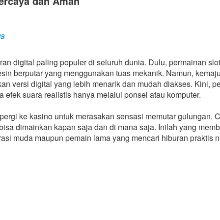
percaya dan Aman
ya
n digital paling populer di seluruh dunia. Dulu, permainan slo
mesin berputar yang menggunakan tuas mekanik. Namun, kemaj
 versi digital yang lebih menarik dan mudah diakses. Kini, p
a efek suara realistis hanya melalui ponsel atau komputer.
 pergi ke kasino untuk merasakan sensasi memutar gulungan. 
isa dimainkan kapan saja dan di mana saja. Inilah yang memb
erasi muda maupun pemain lama yang mencari hiburan praktis