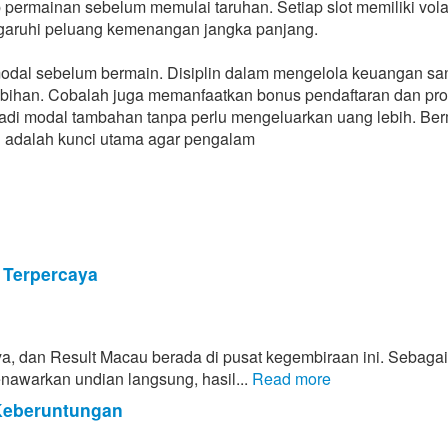
 permainan sebelum memulai taruhan. Setiap slot memiliki volat
garuhi peluang kemenangan jangka panjang.
modal sebelum bermain. Disiplin dalam mengelola keuangan sa
lebihan. Cobalah juga memanfaatkan bonus pendaftaran dan pr
njadi modal tambahan tanpa perlu mengeluarkan uang lebih. Be
 adalah kunci utama agar pengalam
 Terpercaya
a, dan Result Macau berada di pusat kegembiraan ini. Sebaga
enawarkan undian langsung, hasil...
Read more
 Keberuntungan