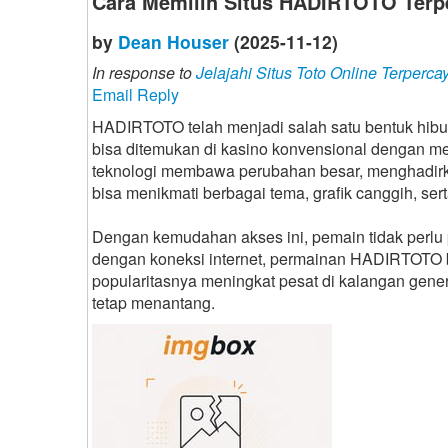
Cara Memilih Situs HADIRTOTO Ter
by
Dean Houser
(2025-11-12)
In response to
Jelajahi Situs Toto Online Terperca
Email Reply
HADIRTOTO telah menjadi salah satu bentuk hibura
bisa ditemukan di kasino konvensional dengan 
teknologi membawa perubahan besar, menghadirkan
bisa menikmati berbagai tema, grafik canggih, sert
Dengan kemudahan akses ini, pemain tidak perlu
dengan koneksi internet, permainan HADIRTOTO b
popularitasnya meningkat pesat di kalangan gen
tetap menantang.