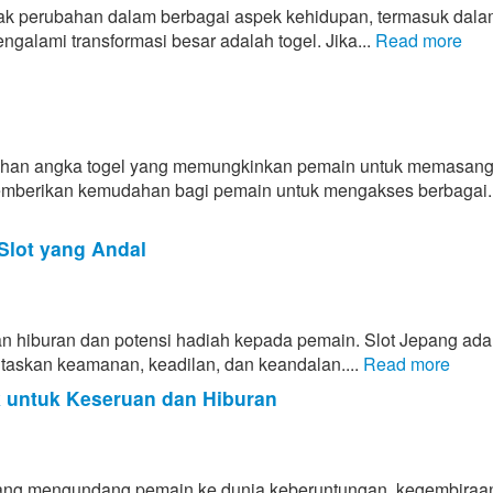
k perubahan dalam berbagai aspek kehidupan, termasuk dala
ngalami transformasi besar adalah togel. Jika...
Read more
taruhan angka togel yang memungkinkan pemain untuk memasan
emberikan kemudahan bagi pemain untuk mengakses berbagai.
Slot yang Andal
an hiburan dan potensi hadiah kepada pemain. Slot Jepang ada
itaskan keamanan, keadilan, dan keandalan....
Read more
k untuk Keseruan dan Hiburan
 yang mengundang pemain ke dunia keberuntungan, kegembiraa