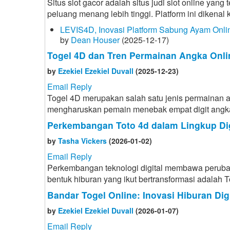
Situs slot gacor adalah situs judi slot online ya
peluang menang lebih tinggi. Platform ini diken
LEVIS4D, Inovasi Platform Sabung Ayam Onli
by
Dean Houser
(2025-12-17)
Togel 4D dan Tren Permainan Angka Onli
by
Ezekiel Ezekiel Duvall
(2025-12-23)
Email Reply
Togel 4D merupakan salah satu jenis permainan a
mengharuskan pemain menebak empat digit angka 
Perkembangan Toto 4d dalam Lingkup Di
by
Tasha Vickers
(2026-01-02)
Email Reply
Perkembangan teknologi digital membawa perubah
bentuk hiburan yang ikut bertransformasi adalah 
Bandar Togel Online: Inovasi Hiburan Digi
by
Ezekiel Ezekiel Duvall
(2026-01-07)
Email Reply