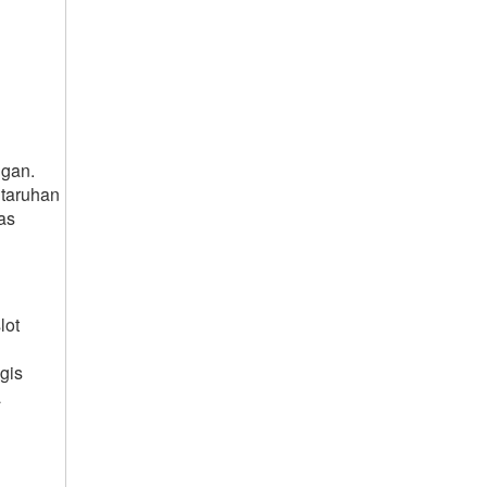
ngan.
 taruhan
as
lot
gis
a