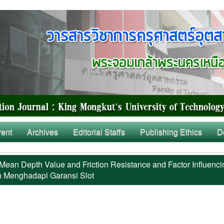
rent
Archives
Editorial Staffs
Publishing Ethics
D
Mean Depth Value and Friction Resistance and Factor Influenci
tu Menghadapi Garansi Slot