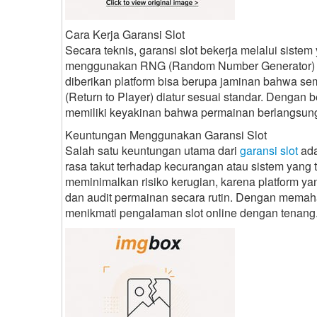
Cara Kerja Garansi Slot
Secara teknis, garansi slot bekerja melalui siste
menggunakan RNG (Random Number Generator) yang
diberikan platform bisa berupa jaminan bahwa s
(Return to Player) diatur sesuai standar. Dengan
memiliki keyakinan bahwa permainan berlangsung
Keuntungan Menggunakan Garansi Slot
Salah satu keuntungan utama dari
garansi slot
ada
rasa takut terhadap kecurangan atau sistem yang t
meminimalkan risiko kerugian, karena platform y
dan audit permainan secara rutin. Dengan memaha
menikmati pengalaman slot online dengan tenang