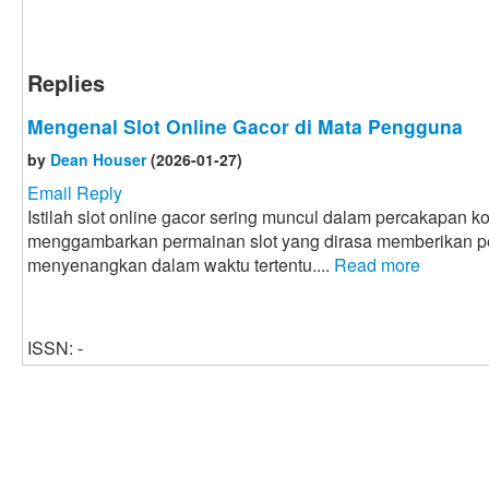
Replies
Mengenal Slot Online Gacor di Mata Pengguna
by
Dean Houser
(2026-01-27)
Email Reply
Istilah slot online gacor sering muncul dalam percakapan ko
menggambarkan permainan slot yang dirasa memberikan pe
menyenangkan dalam waktu tertentu....
Read more
ISSN: -