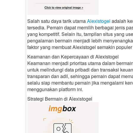
Salah satu daya tarik utama
Alexistogel
adalah ke
tersedia. Pemain dapat memilih berbagai jenis pa
yang kompetitif. Selain itu, tampilan situs yang 
pengalaman bermain menjadi lebih menyenangkan. 
faktor yang membuat Alexistogel semakin populer
Keamanan dan Kepercayaan di Alexistogel
Keamanan menjadi prioritas utama dalam bermain 
untuk melindungi data pribadi dan transaksi keuan
transparan dan adil, sehingga pemain dapat mem
selalu siap membantu pemain jika mengalami ke
menggunakan platform ini.
Strategi Bermain di Alexistogel