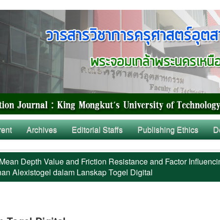
rent
Archives
Editorial Staffs
Publishing Ethics
D
Mean Depth Value and Friction Resistance and Factor Influenci
nan Alexistogel dalam Lanskap Togel Digital