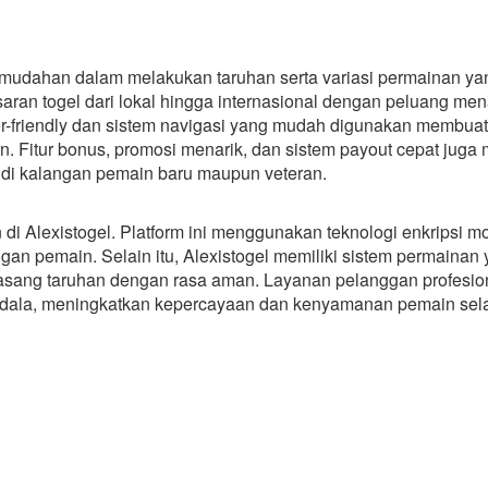
mudahan dalam melakukan taruhan serta variasi permainan ya
saran togel dari lokal hingga internasional dengan peluang me
user-friendly dan sistem navigasi yang mudah digunakan membuat
Fitur bonus, promosi menarik, dan sistem payout cepat juga 
 di kalangan pemain baru maupun veteran.
di Alexistogel. Platform ini menggunakan teknologi enkripsi m
gan pemain. Selain itu, Alexistogel memiliki sistem permainan
asang taruhan dengan rasa aman. Layanan pelanggan profesio
ndala, meningkatkan kepercayaan dan kenyamanan pemain se