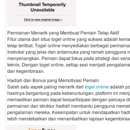
Permainan Menarik yang Membuat Pemain Tetap Aktif
Fitur utama dari situs togel online yang sukses adalah 
tetap terlibat. Togel online menyediakan berbagai permaina
Instruksi yang jelas dan antarmuka yang ramah pengguna
menyenangkan. Pemain dapat fokus pada strategi dan sens
teknis. Dengan togel online, setiap sesi menjadi pengala
dan kegembiraan.
Hadiah dan Bonus yang Memotivasi Pemain
Salah satu aspek paling menarik dari
togel online
adalah po
hasilnya bergantung pada keberuntungan, platform ini menj
memastikan pemain dapat berpartisipasi dengan percaya diri.
permainan dan struktur hadiah membantu pengguna mema
pengalaman mereka. Kesempatan untuk mendapatkan hadiah
lebih mendebarkan dan menambahkan lapisan kegembiraan