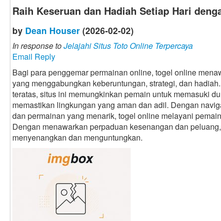
Raih Keseruan dan Hadiah Setiap Hari deng
by
Dean Houser
(2026-02-02)
In response to
Jelajahi Situs Toto Online Terpercaya
Email Reply
Bagi para penggemar permainan online, togel online me
yang menggabungkan keberuntungan, strategi, dan hadiah. S
teratas, situs ini memungkinkan pemain untuk memasuki d
memastikan lingkungan yang aman dan adil. Dengan navigasi 
dan permainan yang menarik, togel online melayani pema
Dengan menawarkan perpaduan kesenangan dan peluang, pl
menyenangkan dan menguntungkan.