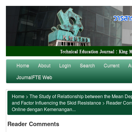
Home
About
Login
Search
Current
A
JournalFTE Web
Home
>
The Study of Relationship between the Mean Dep
and Factor Influencing the Skid Resistance
>
Reader Co
Online dengan Kemenangan...
Reader Comments