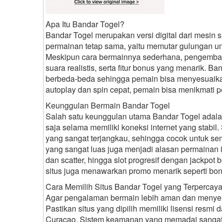
Apa Itu Bandar Togel?
Bandar Togel merupakan versi digital dari mesin s
permainan tetap sama, yaitu memutar gulungan u
Meskipun cara bermainnya sederhana, pengembang
suara realistis, serta fitur bonus yang menarik. Ba
berbeda-beda sehingga pemain bisa menyesuaika
autoplay dan spin cepat, pemain bisa menikmati pe
Keunggulan Bermain Bandar Togel
Salah satu keunggulan utama Bandar Togel adal
saja selama memiliki koneksi internet yang stabil
yang sangat terjangkau, sehingga cocok untuk s
yang sangat luas juga menjadi alasan permainan ini
dan scatter, hingga slot progresif dengan jackpot b
situs juga menawarkan promo menarik seperti bonu
Cara Memilih Situs Bandar Togel yang Terpercay
Agar pengalaman bermain lebih aman dan menyenan
Pastikan situs yang dipilih memiliki lisensi res
Curacao. Sistem keamanan yang memadai sangat pe