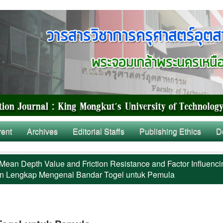
rent
Archives
Editorial Staffs
Publishing Ethics
D
Mean Depth Value and Friction Resistance and Factor Influenci
n Lengkap Mengenal Bandar Togel untuk Pemula