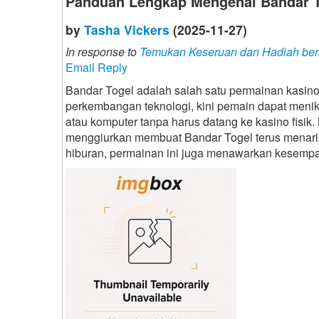
Panduan Lengkap Mengenal Bandar T
by
Tasha Vickers
(2025-11-27)
In response to
Temukan Keseruan dan Hadiah ber
Email Reply
Bandar Togel adalah salah satu permainan kasino p
perkembangan teknologi, kini pemain dapat menik
atau komputer tanpa harus datang ke kasino fisi
menggiurkan membuat Bandar Togel terus menarik
hiburan, permainan ini juga menawarkan kesempa