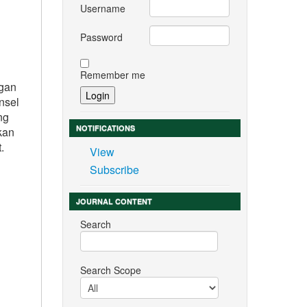
Username
Password
Remember me
ngan
nsel
ng
NOTIFICATIONS
kan
.
View
Subscribe
JOURNAL CONTENT
Search
Search Scope