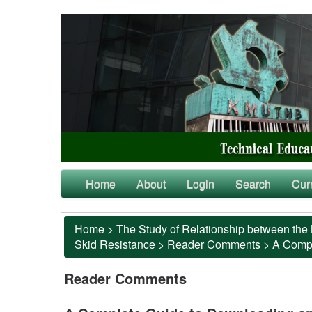
Home
About
Login
Search
Cur
Home
>
The Study of Relationship between the 
Skid Resistance
>
Reader Comments
>
A Compl
Reader Comments