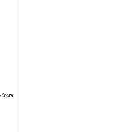
 Store.