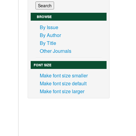
BROWSE
By Issue
By Author
By Title
Other Journals
FONT SIZE
Make font size smaller
Make font size default
Make font size larger