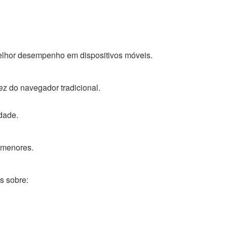
melhor desempenho em dispositivos móveis.
vez do navegador tradicional.
dade.
s menores.
s sobre: