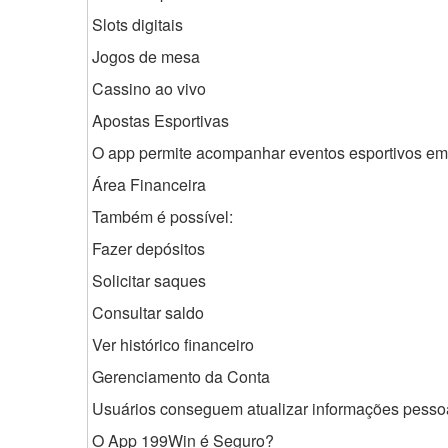
Slots digitais
Jogos de mesa
Cassino ao vivo
Apostas Esportivas
O app permite acompanhar eventos esportivos em 
Área Financeira
Também é possível:
Fazer depósitos
Solicitar saques
Consultar saldo
Ver histórico financeiro
Gerenciamento da Conta
Usuários conseguem atualizar informações pessoai
O App 199Win é Seguro?