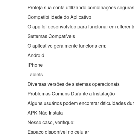
Proteja sua conta utilizando combinações segura
Compatibilidade do Aplicativo
O app foi desenvolvido para funcionar em diferent
Sistemas Compatíveis
O aplicativo geralmente funciona em:
Android
iPhone
Tablets
Diversas versões de sistemas operacionais
Problemas Comuns Durante a Instalação
Alguns usuários podem encontrar dificuldades dur
APK Não Instala
Nesse caso, verifique:
Espaço disponível no celular