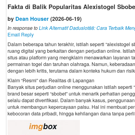
Fakta di Balik Popularitas Alexistogel Sbobet
by
Dean Houser
(2026-06-19)
In response to
Link Alternatif Daduslot88: Cara Terbaik Meng
Email Reply
Dalam beberapa tahun terakhir, istilah seperti “alexistogel 
ruang digital yang berkaitan dengan perjudian online. Isti
situs atau platform yang mengklaim menawarkan layanan tar
permainan togel dan taruhan olahraga. Namun, keberadaan
dengan lebih kritis, terutama dalam konteks hukum dan risi
Klaim “Resmi” dan Realitas di Lapangan
Banyak situs perjudian online menggunakan istilah seperti
brand besar seperti “sbobet” untuk menarik perhatian pengg
selalu dapat diverifikasi. Dalam banyak kasus, penggunaan
untuk membangun kepercayaan palsu. Hal ini membuat pen
kebocoran data pribadi, hingga kehilangan dana tanpa per