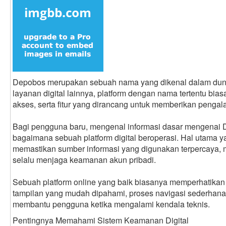
Depobos merupakan sebuah nama yang dikenal dalam dunia 
layanan digital lainnya, platform dengan nama tertentu bia
akses, serta fitur yang dirancang untuk memberikan pengal
Bagi pengguna baru, mengenal informasi dasar mengena
bagaimana sebuah platform digital beroperasi. Hal utama y
memastikan sumber informasi yang digunakan terpercaya
selalu menjaga keamanan akun pribadi.
Sebuah platform online yang baik biasanya memperhatika
tampilan yang mudah dipahami, proses navigasi sederhana
membantu pengguna ketika mengalami kendala teknis.
Pentingnya Memahami Sistem Keamanan Digital