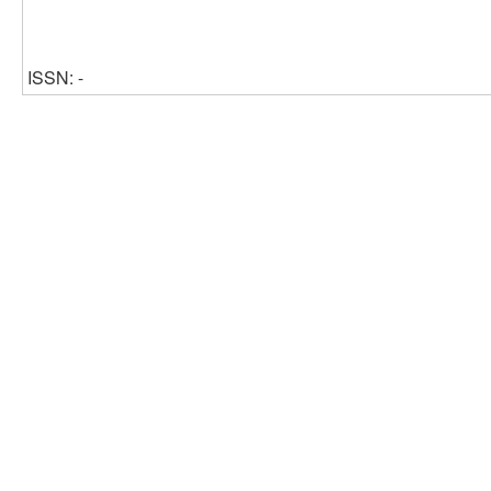
ISSN: -