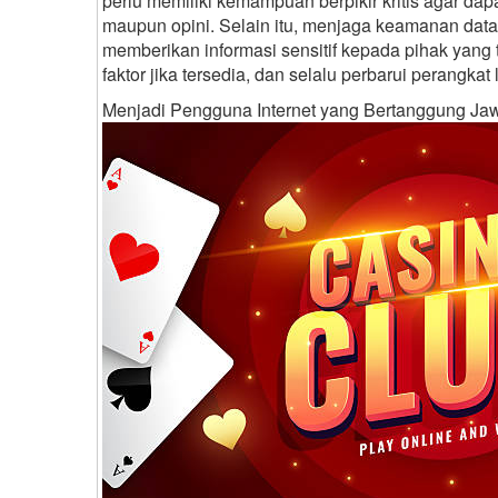
perlu memiliki kemampuan berpikir kritis agar dap
maupun opini. Selain itu, menjaga keamanan data p
memberikan informasi sensitif kepada pihak yang t
faktor jika tersedia, dan selalu perbarui perangka
Menjadi Pengguna Internet yang Bertanggung Ja