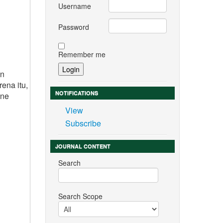
Username
Password
Remember me
an
ena itu,
NOTIFICATIONS
ine
View
Subscribe
JOURNAL CONTENT
Search
Search Scope