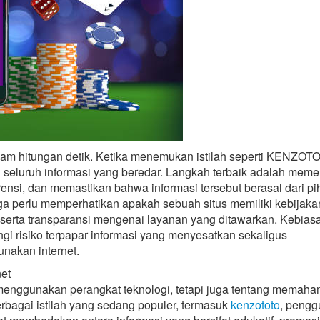
alam hitungan detik. Ketika menemukan istilah seperti KENZOT
seluruh informasi yang beredar. Langkah terbaik adalah meme
nsi, dan memastikan bahwa informasi tersebut berasal dari pi
juga perlu memperhatikan apakah sebuah situs memiliki kebijaka
p, serta transparansi mengenai layanan yang ditawarkan. Kebias
i risiko terpapar informasi yang menyesatkan sekaligus
nakan internet.
net
menggunakan perangkat teknologi, tetapi juga tentang memaha
berbagai istilah yang sedang populer, termasuk
kenzototo
, pengg