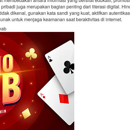
at membedakan antara informasi yang bersifat edukatif, promosi
ribadi juga merupakan bagian penting dari literasi digital. Hin
idak dikenal, gunakan kata sandi yang kuat, aktifkan autentikas
t lunak untuk menjaga keamanan saat beraktivitas di internet.
wab