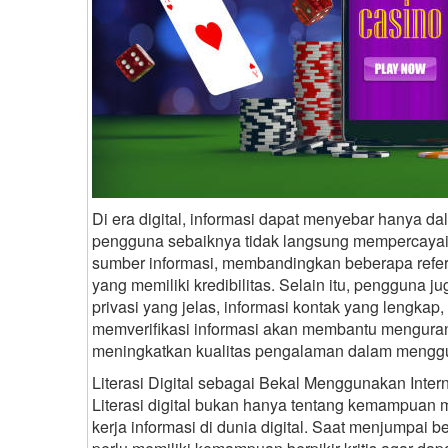
Di era digital, informasi dapat menyebar hanya d
pengguna sebaiknya tidak langsung mempercayai 
sumber informasi, membandingkan beberapa refere
yang memiliki kredibilitas. Selain itu, pengguna 
privasi yang jelas, informasi kontak yang lengka
memverifikasi informasi akan membantu mengurang
meningkatkan kualitas pengalaman dalam menggu
Literasi Digital sebagai Bekal Menggunakan Inter
Literasi digital bukan hanya tentang kemampuan 
kerja informasi di dunia digital. Saat menjumpai 