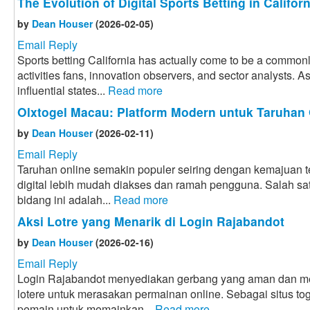
The Evolution of Digital Sports Betting in Californ
by
Dean Houser
(2026-02-05)
Email Reply
Sports betting California has actually come to be a commonl
activities fans, innovation observers, and sector analysts. A
influential states...
Read more
Olxtogel Macau: Platform Modern untuk Taruhan 
by
Dean Houser
(2026-02-11)
Email Reply
Taruhan online semakin populer seiring dengan kemajuan 
digital lebih mudah diakses dan ramah pengguna. Salah sat
bidang ini adalah...
Read more
Aksi Lotre yang Menarik di Login Rajabandot
by
Dean Houser
(2026-02-16)
Email Reply
Login Rajabandot menyediakan gerbang yang aman dan m
lotere untuk merasakan permainan online. Sebagai situs tog
pemain untuk memainkan...
Read more