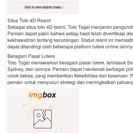
Situs Toto 4D Resmi
Sebagai situs toto 4D resmi, Toto Togel menjamin pengundia
Pemain dapat yakin bahwa setiap hasil telah diverifikasi 
kekhawatiran tentang kecurangan. Status resmi ini memastik
dapat ditandingi oleh beberapa platform lotere online lainny
Beragam Pasar Lotere
Toto Togel menawarkan beragam pasar lotere, termasuk Si
Sydney, dan lainnya. Pemain dapat menikmati berbagai pili
colok bebas, yang memberikan fleksibilitas dan keseruan
pemain untuk menyusun strategi dan meningkatkan peluan