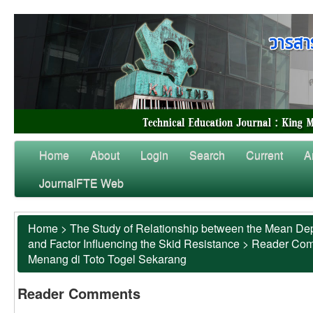
Home
About
Login
Search
Current
A
JournalFTE Web
Home
>
The Study of Relationship between the Mean Dep
and Factor Influencing the Skid Resistance
>
Reader Co
Menang di Toto Togel Sekarang
Reader Comments