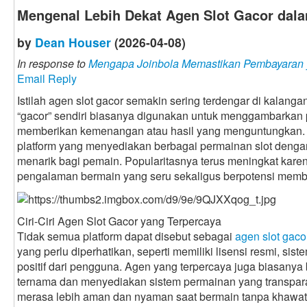
Mengenal Lebih Dekat Agen Slot Gacor dala
by
Dean Houser
(2026-04-08)
In response to
Mengapa Joinbola Memastikan Pembayaran 
Email Reply
Istilah agen slot gacor semakin sering terdengar di kalanga
“gacor” sendiri biasanya digunakan untuk menggambarkan
memberikan kemenangan atau hasil yang menguntungkan. 
platform yang menyediakan berbagai permainan slot denga
menarik bagi pemain. Popularitasnya terus meningkat kar
pengalaman bermain yang seru sekaligus berpotensi memb
Ciri-Ciri Agen Slot Gacor yang Terpercaya
Tidak semua platform dapat disebut sebagai
agen slot gaco
yang perlu diperhatikan, seperti memiliki lisensi resmi, si
positif dari pengguna. Agen yang terpercaya juga biasany
ternama dan menyediakan sistem permainan yang transpar
merasa lebih aman dan nyaman saat bermain tanpa khawati