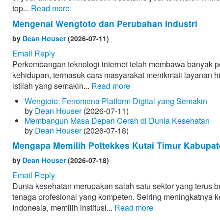
top...
Read more
Mengenal Wengtoto dan Perubahan Industri
by
Dean Houser
(2026-07-11)
Email Reply
Perkembangan teknologi internet telah membawa banyak p
kehidupan, termasuk cara masyarakat menikmati layanan hibu
istilah yang semakin...
Read more
Wengtoto: Fenomena Platform Digital yang Semakin
by
Dean Houser
(2026-07-11)
Membangun Masa Depan Cerah di Dunia Kesehatan
by
Dean Houser
(2026-07-18)
Mengapa Memilih Poltekkes Kutai Timur Kabupat
by
Dean Houser
(2026-07-18)
Email Reply
Dunia kesehatan merupakan salah satu sektor yang terus
tenaga profesional yang kompeten. Seiring meningkatnya 
Indonesia, memilih institusi...
Read more