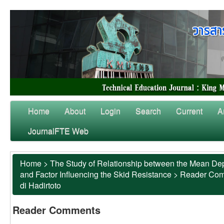
Home
About
Login
Search
Current
A
JournalFTE Web
Home
>
The Study of Relationship between the Mean Dep
and Factor Influencing the Skid Resistance
>
Reader Co
di Hadirtoto
Reader Comments