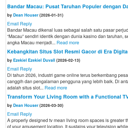
Bandar Macau: Pusat Taruhan Populer dengan Da
by
Dean Houser
(2026-01-31)
Email Reply
Bandar Macau dikenal luas sebagai salah satu pasar perjud
“Macau” sendiri identik dengan dunia kasino dan taruhan, s
angka Macau menjadi...
Read more
Kebangkitan Situs Slot Resmi Gacor di Era Digita
by
Ezekiel Ezekiel Duvall
(2026-02-13)
Email Reply
Di tahun 2026, industri game online terus berkembang pes
canggih dan pengalaman pengguna yang lebih baik. Di anta
adalah situs slot...
Read more
Transform Your Living Room with a Functional T
by
Dean Houser
(2026-03-30)
Email Reply
A properly designed tv mean living room spaces is greater than 
of your amusement location. It sustains your television while