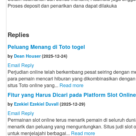
Proses deposit dan penarikan dana dapat dilakuka
Replies
Peluang Menang di Toto togel
by
Dean Houser
(2025-12-24)
Email Reply
Perjudian online telah berkembang pesat seiring dengan m
para pemain mencari hiburan yang dikombinasikan dengan p
situs Toto online yang...
Read more
Fitur yang Harus Dicari pada Platform Slot Onlin
by
Ezekiel Ezekiel Duvall
(2025-12-29)
Email Reply
Permainan slot online terus menarik pemain di seluruh d
menarik dan peluang yang menguntungkan. Situs judi slo
untuk menjelajahi berbagai...
Read more