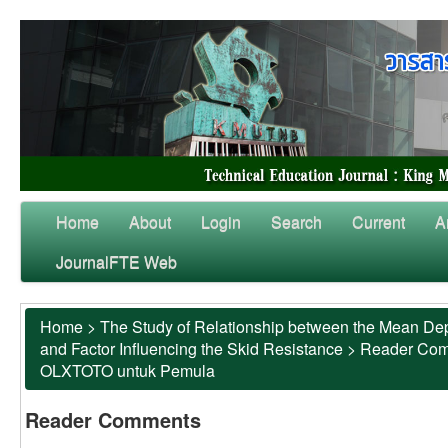
Home
About
Login
Search
Current
A
JournalFTE Web
Home
>
The Study of Relationship between the Mean Dep
and Factor Influencing the Skid Resistance
>
Reader Co
OLXTOTO untuk Pemula
Reader Comments