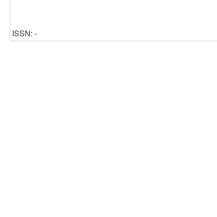
ISSN: -