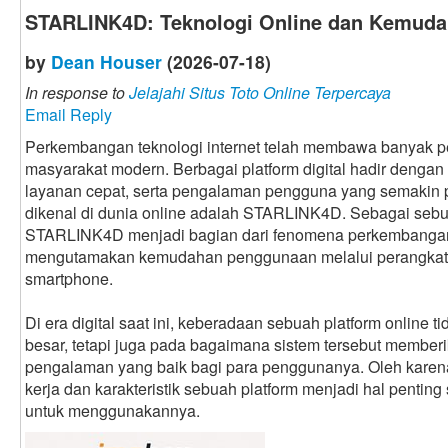
STARLINK4D: Teknologi Online dan Kemudah
by
Dean Houser
(2026-07-18)
In response to
Jelajahi Situs Toto Online Terpercaya
Email Reply
Perkembangan teknologi internet telah membawa banyak 
masyarakat modern. Berbagai platform digital hadir deng
layanan cepat, serta pengalaman pengguna yang semakin p
dikenal di dunia online adalah STARLINK4D. Sebagai sebuah
STARLINK4D menjadi bagian dari fenomena perkembangan 
mengutamakan kemudahan penggunaan melalui perangkat 
smartphone.
Di era digital saat ini, keberadaan sebuah platform online
besar, tetapi juga pada bagaimana sistem tersebut membe
pengalaman yang baik bagi para penggunanya. Oleh karen
kerja dan karakteristik sebuah platform menjadi hal pent
untuk menggunakannya.