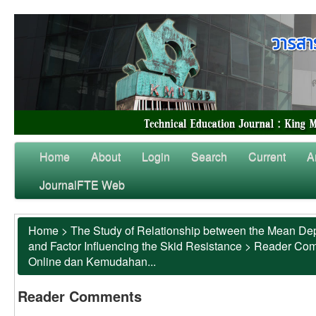
Home
About
Login
Search
Current
A
JournalFTE Web
Home
>
The Study of Relationship between the Mean Dep
and Factor Influencing the Skid Resistance
>
Reader Co
Online dan Kemudahan...
Reader Comments