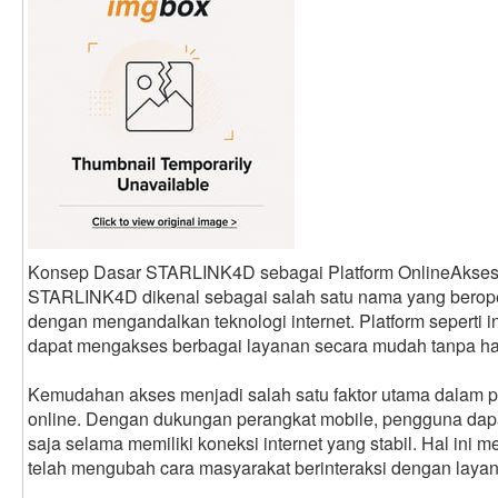
Konsep Dasar STARLINK4D sebagai Platform OnlineAkses D
STARLINK4D dikenal sebagai salah satu nama yang beroper
dengan mengandalkan teknologi internet. Platform seperti 
dapat mengakses berbagai layanan secara mudah tanpa harus
Kemudahan akses menjadi salah satu faktor utama dalam 
online. Dengan dukungan perangkat mobile, pengguna dapa
saja selama memiliki koneksi internet yang stabil. Hal ini
telah mengubah cara masyarakat berinteraksi dengan layan