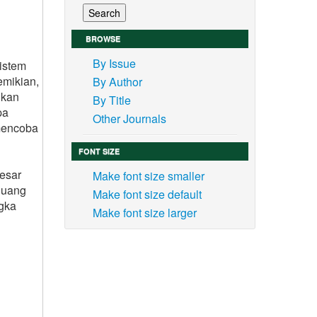
BROWSE
By Issue
istem
emikian,
By Author
ukan
By Title
pa
Other Journals
mencoba
FONT SIZE
besar
Make font size smaller
luang
Make font size default
ngka
Make font size larger