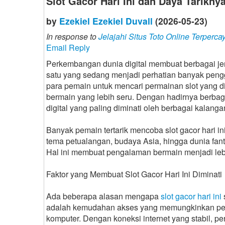
Slot Gacor Hari Ini dan Daya Tariknya
by
Ezekiel Ezekiel Duvall
(2026-05-23)
In response to
Jelajahi Situs Toto Online Terperca
Email Reply
Perkembangan dunia digital membuat berbagai je
satu yang sedang menjadi perhatian banyak pengguna
para pemain untuk mencari permainan slot yang 
bermain yang lebih seru. Dengan hadirnya berbaga
digital yang paling diminati oleh berbagai kalanga
Banyak pemain tertarik mencoba slot gacor hari ini
tema petualangan, budaya Asia, hingga dunia fan
Hal ini membuat pengalaman bermain menjadi l
Faktor yang Membuat Slot Gacor Hari Ini Diminati
Ada beberapa alasan mengapa
slot gacor hari ini
adalah kemudahan akses yang memungkinkan pem
komputer. Dengan koneksi internet yang stabil, p