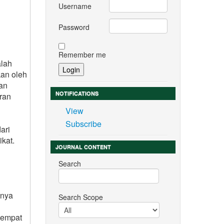
Username
Password
Remember me
alah
kan oleh
an
NOTIFICATIONS
uran
View
Subscribe
ari
kat.
JOURNAL CONTENT
Search
unya
Search Scope
tempat