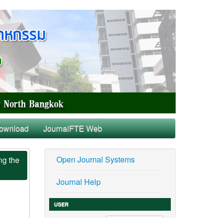
ownload
JournalFTE Web
Open Journal Systems
ng the
Journal Help
USER