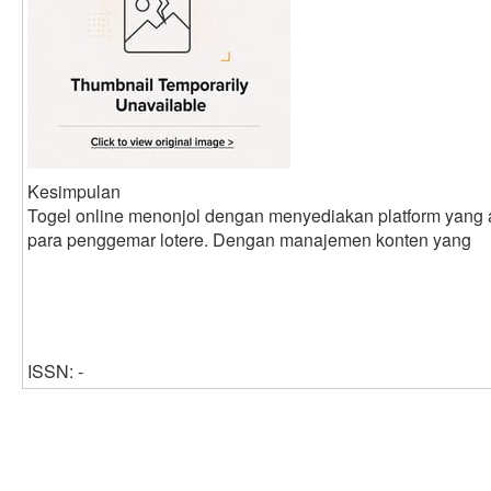
Kesimpulan
Togel online menonjol dengan menyediakan platform yang 
para penggemar lotere. Dengan manajemen konten yang
ISSN: -