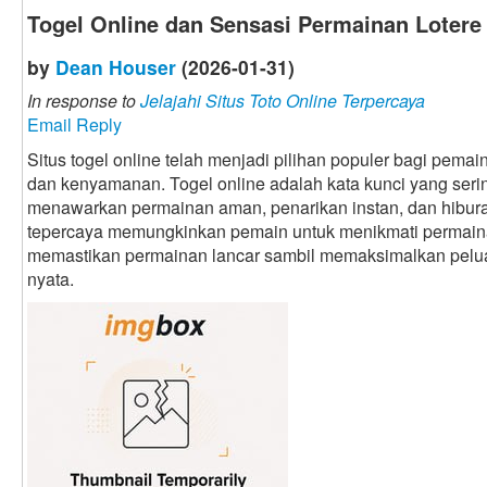
Togel Online dan Sensasi Permainan Loter
by
Dean Houser
(2026-01-31)
In response to
Jelajahi Situs Toto Online Terpercaya
Email Reply
Situs togel online telah menjadi pilihan populer bagi pem
dan kenyamanan. Togel online adalah kata kunci yang seri
menawarkan permainan aman, penarikan instan, dan hibura
tepercaya memungkinkan pemain untuk menikmati permainan
memastikan permainan lancar sambil memaksimalkan pel
nyata.