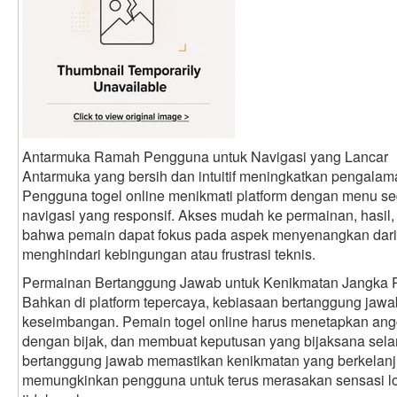
Antarmuka Ramah Pengguna untuk Navigasi yang Lancar
Antarmuka yang bersih dan intuitif meningkatkan pengalam
Pengguna togel online menikmati platform dengan menu sede
navigasi yang responsif. Akses mudah ke permainan, hasi
bahwa pemain dapat fokus pada aspek menyenangkan dari 
menghindari kebingungan atau frustrasi teknis.
Permainan Bertanggung Jawab untuk Kenikmatan Jangka 
Bahkan di platform tepercaya, kebiasaan bertanggung jawa
keseimbangan. Pemain togel online harus menetapkan ang
dengan bijak, dan membuat keputusan yang bijaksana se
bertanggung jawab memastikan kenikmatan yang berkelanju
memungkinkan pengguna untuk terus merasakan sensasi lot