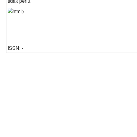
tidak perlu.
ISSN: -