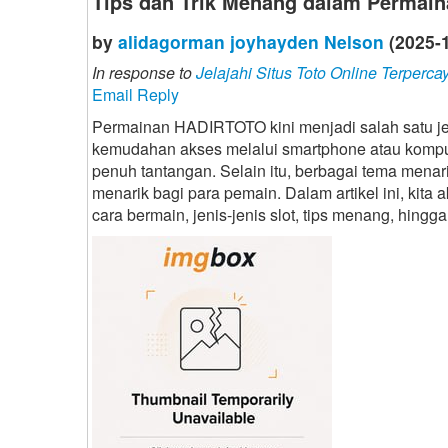
Tips dan Trik Menang dalam Perma
by
alidagorman joyhayden Nelson
(2025-1
In response to
Jelajahi Situs Toto Online Terperca
Email Reply
Permainan HADIRTOTO kini menjadi salah satu jen
kemudahan akses melalui smartphone atau kom
penuh tantangan. Selain itu, berbagai tema mena
menarik bagi para pemain. Dalam artikel ini, kit
cara bermain, jenis-jenis slot, tips menang, hin