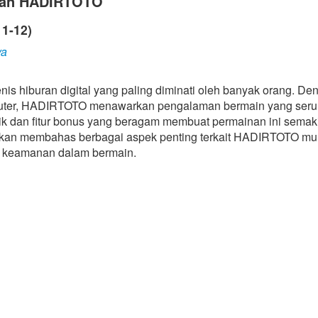
inan HADIRTOTO
1-12)
ya
is hiburan digital yang paling diminati oleh banyak orang. De
puter, HADIRTOTO menawarkan pengalaman bermain yang seru
rik dan fitur bonus yang beragam membuat permainan ini semak
a akan membahas berbagai aspek penting terkait HADIRTOTO mul
gga keamanan dalam bermain.