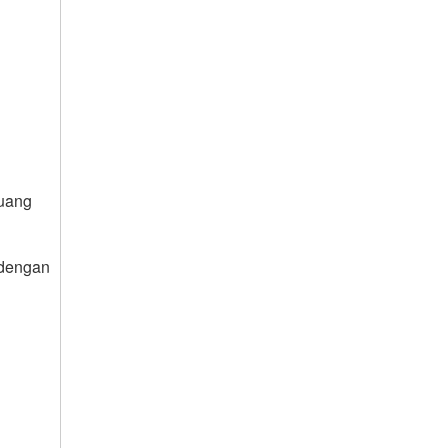
luang
 dengan