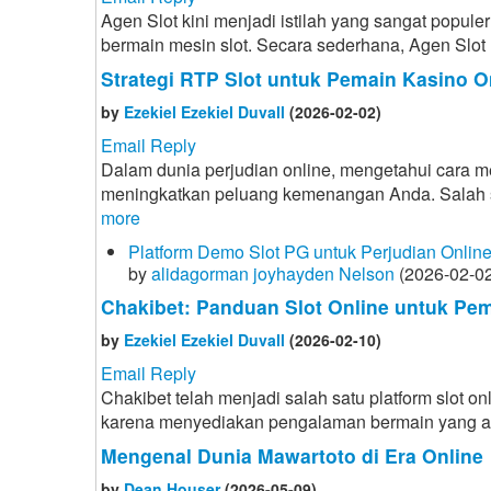
Agen Slot kini menjadi istilah yang sangat popule
bermain mesin slot. Secara sederhana, Agen Slot
Strategi RTP Slot untuk Pemain Kasino O
by
Ezekiel Ezekiel Duvall
(2026-02-02)
Email Reply
Dalam dunia perjudian online, mengetahui cara 
meningkatkan peluang kemenangan Anda. Salah sa
more
Platform Demo Slot PG untuk Perjudian Onli
by
alidagorman joyhayden Nelson
(2026-02-02
Chakibet: Panduan Slot Online untuk Pe
by
Ezekiel Ezekiel Duvall
(2026-02-10)
Email Reply
Chakibet telah menjadi salah satu platform slot on
karena menyediakan pengalaman bermain yang a
Mengenal Dunia Mawartoto di Era Online
by
Dean Houser
(2026-05-09)