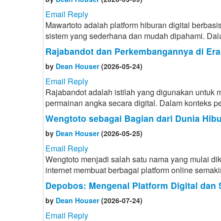
Email Reply
Mawartoto adalah platform hiburan digital berbas
sistem yang sederhana dan mudah dipahami. Dala
Rajabandot dan Perkembangannya di Era 
by
Dean Houser
(2026-05-24)
Email Reply
Rajabandot adalah istilah yang digunakan untuk
permainan angka secara digital. Dalam konteks p
Wengtoto sebagai Bagian dari Dunia Hibu
by
Dean Houser
(2026-05-25)
Email Reply
Wengtoto menjadi salah satu nama yang mulai di
internet membuat berbagai platform online semak
Depobos: Mengenal Platform Digital dan 
by
Dean Houser
(2026-07-24)
Email Reply