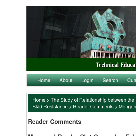
Home
About
Login
Search
Cur
Home
>
The Study of Relationship between the 
Skid Resistance
>
Reader Comments
>
Mengena
Reader Comments