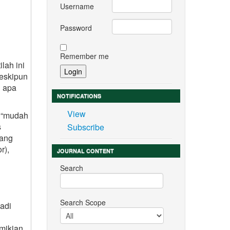
Username
Password
Remember me
lah ini
Meskipun
n apa
NOTIFICATIONS
View
p “mudah
s
Subscribe
yang
r),
JOURNAL CONTENT
Search
Search Scope
adi
mikian,