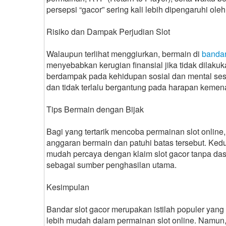
persepsi “gacor” sering kali lebih dipengaruhi o
Risiko dan Dampak Perjudian Slot
Walaupun terlihat menggiurkan, bermain di
bandar
menyebabkan kerugian finansial jika tidak dilakuk
berdampak pada kehidupan sosial dan mental sese
dan tidak terlalu bergantung pada harapan keme
Tips Bermain dengan Bijak
Bagi yang tertarik mencoba permainan slot online
anggaran bermain dan patuhi batas tersebut. Kedua,
mudah percaya dengan klaim slot gacor tanpa dasa
sebagai sumber penghasilan utama.
Kesimpulan
Bandar slot gacor merupakan istilah populer y
lebih mudah dalam permainan slot online. Namun,