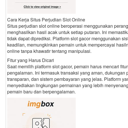
Cara Kerja Situs Perjudian Slot Online
Situs perjudian slot online beroperasi menggunakan peran
menghasilkan hasil acak untuk setiap putaran. Ini memasti
tidak dapat diprediksi. Platform slot gacor menggunakan sis
keadilan, memungkinkan pemain untuk mempercayai hasiln
online tanpa khawatir tentang manipulasi.
Fitur yang Harus Dicari
Saat memilih platform slot gacor, pemain harus mencari fi
pengalaman. Ini termasuk transaksi yang aman, dukungan 
transparan, dan sistem pembayaran yang jelas. Platform yang 
menyediakan lingkungan permainan yang lebih menyenang
pemain baru dan berpengalaman.