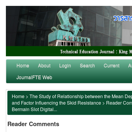
Home
About
Login
Search
Current
A
JournalFTE Web
Home
>
The Study of Relationship between the Mean Dep
and Factor Influencing the Skid Resistance
>
Reader Co
Bermain Slot Digital...
Reader Comments