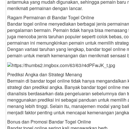
antarmuka yang mudah digunakan, sehingga pemain baru
menikmati permainan dengan lancar.
Ragam Permainan di Bandar Togel Online
Bandar togel online menyediakan berbagai jenis permaina
pengalaman bermain. Pemain tidak hanya bisa memasang ta
juga mencoba jenis taruhan populer seperti colok bebas, 
permainan ini memungkinkan pemain untuk memilih strateg
Dengan variasi taruhan yang lengkap, bandar togel online
pemain untuk meraih kemenangan dan menikmati sensasi b
Prediksi Angka dan Strategi Menang
Bermain di bandar togel online tidak hanya mengandalkan 
strategi dan prediksi angka. Banyak bandar togel online me
dianalisis berdasarkan data pengeluaran sebelumnya dan 
menggunakan prediksi ini sebagai panduan untuk memilih
menang lebih tinggi. Selain itu, manajemen modal yang bai
menjadi faktor penting untuk mencapai kemenangan jangka
Bonus dan Promosi Bandar Togel Online
Bandar togel online sering kali menawarkan berb