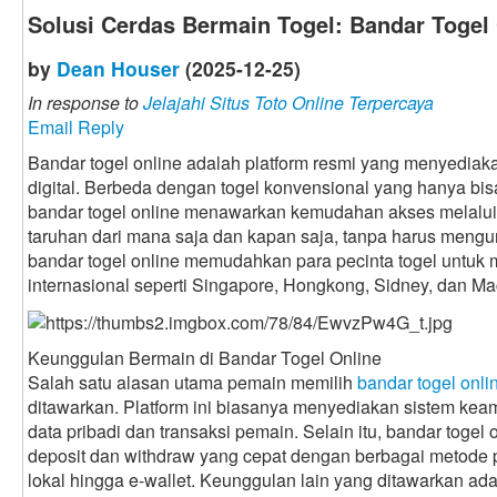
Solusi Cerdas Bermain Togel: Bandar Togel
by
Dean Houser
(2025-12-25)
In response to
Jelajahi Situs Toto Online Terpercaya
Email Reply
Bandar togel online adalah platform resmi yang menyediaka
digital. Berbeda dengan togel konvensional yang hanya bisa 
bandar togel online menawarkan kemudahan akses melalui
taruhan dari mana saja dan kapan saja, tanpa harus mengun
bandar togel online memudahkan para pecinta togel untuk 
internasional seperti Singapore, Hongkong, Sidney, dan Ma
Keunggulan Bermain di Bandar Togel Online
Salah satu alasan utama pemain memilih
bandar togel onli
ditawarkan. Platform ini biasanya menyediakan sistem ke
data pribadi dan transaksi pemain. Selain itu, bandar toge
deposit dan withdraw yang cepat dengan berbagai metode p
lokal hingga e-wallet. Keunggulan lain yang ditawarkan 