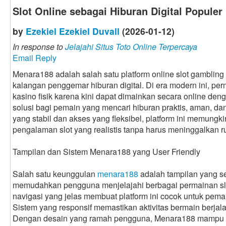
Slot Online sebagai Hiburan Digital Populer
by
Ezekiel Ezekiel Duvall
(2026-01-12)
In response to
Jelajahi Situs Toto Online Terpercaya
Email Reply
Menara188 adalah salah satu platform online slot gamblin
kalangan penggemar hiburan digital. Di era modern ini, perm
kasino fisik karena kini dapat dimainkan secara online d
solusi bagi pemain yang mencari hiburan praktis, aman, 
yang stabil dan akses yang fleksibel, platform ini memun
pengalaman slot yang realistis tanpa harus meninggalkan 
Tampilan dan Sistem Menara188 yang User Friendly
Salah satu keunggulan
menara188
adalah tampilan yang 
memudahkan pengguna menjelajahi berbagai permainan slot
navigasi yang jelas membuat platform ini cocok untuk pe
Sistem yang responsif memastikan aktivitas bermain berjal
Dengan desain yang ramah pengguna, Menara188 mampu