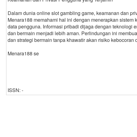
Dalam dunia online slot gambling game, keamanan dan priv
Menara188 memahami hal ini dengan menerapkan sistem k
data pengguna. Informasi pribadi dijaga dengan teknologi en
dan bermain menjadi lebih aman. Perlindungan ini membua
dan strategi bermain tanpa khawatir akan risiko kebocoran
Menara188 se
ISSN: -