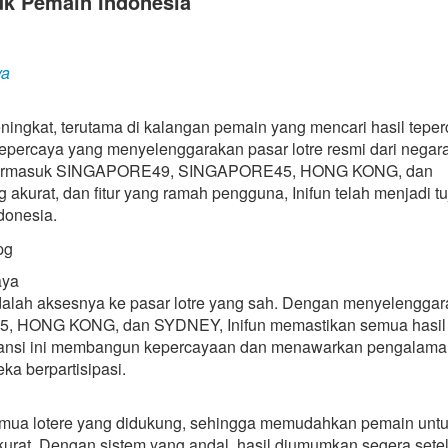
tuk Pemain Indonesia
ya
eningkat, terutama di kalangan pemain yang mencari hasil tepe
 tepercaya yang menyelenggarakan pasar lotre resmi dari negar
nya, termasuk SINGAPORE49, SINGAPORE45, HONG KONG, dan
kurat, dan fitur yang ramah pengguna, Inifun telah menjadi t
donesia.
aya
alah aksesnya ke pasar lotre yang sah. Dengan menyelengga
 HONG KONG, dan SYDNEY, Inifun memastikan semua hasil 
paransi ini membangun kepercayaan dan menawarkan pengalam
eka berpartisipasi.
semua lotere yang didukung, sehingga memudahkan pemain unt
rat. Dengan sistem yang andal, hasil diumumkan segera sete