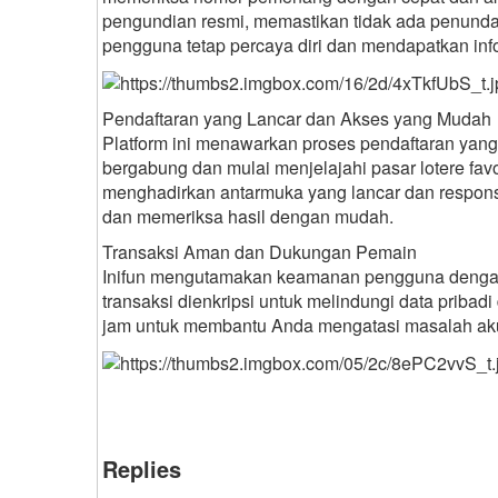
pengundian resmi, memastikan tidak ada penunda
pengguna tetap percaya diri dan mendapatkan inf
Pendaftaran yang Lancar dan Akses yang Mudah
Platform ini menawarkan proses pendaftaran yan
bergabung dan mulai menjelajahi pasar lotere favo
menghadirkan antarmuka yang lancar dan respon
dan memeriksa hasil dengan mudah.
Transaksi Aman dan Dukungan Pemain
Inifun mengutamakan keamanan pengguna denga
transaksi dienkripsi untuk melindungi data pribad
jam untuk membantu Anda mengatasi masalah aku
Replies