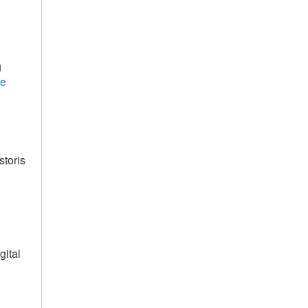
g
re
storis
ital