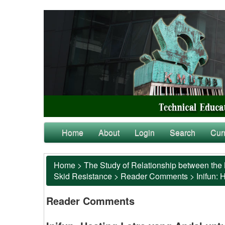
Home
About
Login
Search
Cur
Home
>
The Study of Relationship between the 
Skid Resistance
>
Reader Comments
>
Inifun: 
Reader Comments