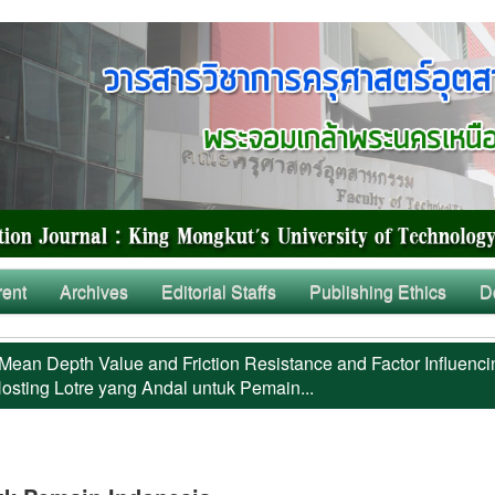
rent
Archives
Editorial Staffs
Publishing Ethics
D
Mean Depth Value and Friction Resistance and Factor Influenci
Hosting Lotre yang Andal untuk Pemain...