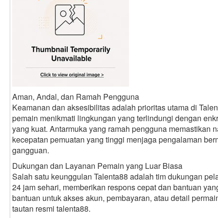
Aman, Andal, dan Ramah Pengguna
Keamanan dan aksesibilitas adalah prioritas utama di Talent
pemain menikmati lingkungan yang terlindungi dengan enk
yang kuat. Antarmuka yang ramah pengguna memastikan n
kecepatan pemuatan yang tinggi menjaga pengalaman berm
gangguan.
Dukungan dan Layanan Pemain yang Luar Biasa
Salah satu keunggulan Talenta88 adalah tim dukungan pela
24 jam sehari, memberikan respons cepat dan bantuan yang
bantuan untuk akses akun, pembayaran, atau detail permai
tautan resmi talenta88.