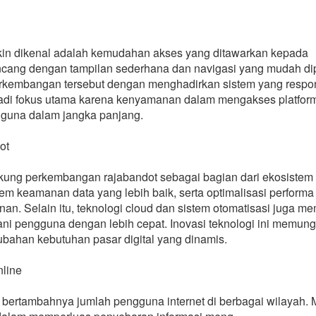
n dikenal adalah kemudahan akses yang ditawarkan kepada
ancang dengan tampilan sederhana dan navigasi yang mudah d
erkembangan tersebut dengan menghadirkan sistem yang respon
di fokus utama karena kenyamanan dalam mengakses platfor
gguna dalam jangka panjang.
ot
ung perkembangan rajabandot sebagai bagian dari ekosistem d
tem keamanan data yang lebih baik, serta optimalisasi performa
nan. Selain itu, teknologi cloud dan sistem otomatisasi juga m
ani pengguna dengan lebih cepat. Inovasi teknologi ini memun
ubahan kebutuhan pasar digital yang dinamis.
nline
g bertambahnya jumlah pengguna internet di berbagai wilayah. 