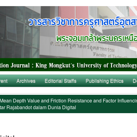
rent
Archives
Editorial Staffs
Publishing Ethics
D
Mean Depth Value and Friction Resistance and Factor Influenci
ar Rajabandot dalam Dunia Digital