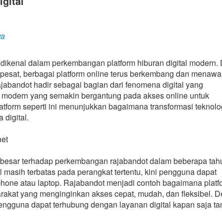
gital
ya
 dikenal dalam perkembangan platform hiburan digital modern. 
 pesat, berbagai platform online terus berkembang dan menawa
jabandot hadir sebagai bagian dari fenomena digital yang
modern yang semakin bergantung pada akses online untuk
tform seperti ini menunjukkan bagaimana transformasi teknolog
digital.
net
 besar terhadap perkembangan rajabandot dalam beberapa tah
al masih terbatas pada perangkat tertentu, kini pengguna dapat
hone atau laptop. Rajabandot menjadi contoh bagaimana platf
arakat yang menginginkan akses cepat, mudah, dan fleksibel. 
pengguna dapat terhubung dengan layanan digital kapan saja t