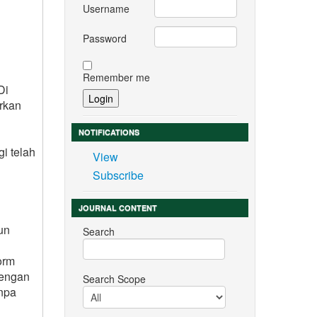
Username
Password
Remember me
Di
rkan
NOTIFICATIONS
i telah
View
Subscribe
JOURNAL CONTENT
un
Search
orm
Dengan
Search Scope
anpa