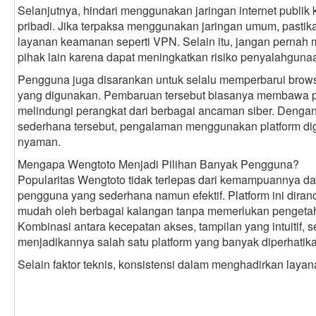
Selanjutnya, hindari menggunakan jaringan internet publik
pribadi. Jika terpaksa menggunakan jaringan umum, pastika
layanan keamanan seperti VPN. Selain itu, jangan pernah
pihak lain karena dapat meningkatkan risiko penyalahguna
Pengguna juga disarankan untuk selalu memperbarui brow
yang digunakan. Pembaruan tersebut biasanya membawa
melindungi perangkat dari berbagai ancaman siber. Deng
sederhana tersebut, pengalaman menggunakan platform dig
nyaman.
Mengapa Wengtoto Menjadi Pilihan Banyak Pengguna?
Popularitas Wengtoto tidak terlepas dari kemampuannya 
pengguna yang sederhana namun efektif. Platform ini dira
mudah oleh berbagai kalangan tanpa memerlukan pengeta
Kombinasi antara kecepatan akses, tampilan yang intuitif, se
menjadikannya salah satu platform yang banyak diperhatik
Selain faktor teknis, konsistensi dalam menghadirkan layan