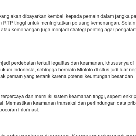
an yang akan dibayarkan kembali kepada pemain dalam jangka p
n RTP tinggi untuk meningkatkan peluang kemenangan. Selain 
atau kemenangan juga menjadi strategi penting agar pengala
njadi perdebatan terkait legalitas dan keamanan, khususnya di
kum Indonesia, sehingga bermain Miototo di situs judi luar ne
yak pemain yang tertarik karena potensi keuntungan besar dan
 terpercaya dan memiliki sistem keamanan tinggi, seperti enkrip
onal. Memastikan keamanan transaksi dan perlindungan data prib
ebocoran informasi.