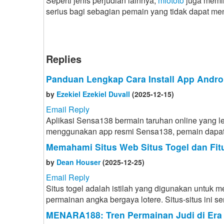
Seperti jenis perjudian lainnya,
miototo
juga memil
serius bagi sebagian pemain yang tidak dapat me
Replies
Panduan Lengkap Cara Install App Andro
by
Ezekiel Ezekiel Duvall
(2025-12-15)
Email Reply
Aplikasi Sensa138 bermain taruhan online yang le
menggunakan app resmi Sensa138, pemain dapat 
Memahami Situs Web Situs Togel dan Fitu
by
Dean Houser
(2025-12-25)
Email Reply
Situs togel adalah istilah yang digunakan untuk 
permainan angka bergaya lotere. Situs-situs ini ser
MENARA188: Tren Permainan Judi di Era 