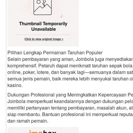
Pilihan Lengkap Permainan Taruhan Populer
Selain pembayaran yang aman, Joinbola juga menyediakan
komprehensif. Petaruh dapat menikmati taruhan sepak bola, 
online, poker, lotere, dan banyak lagi—semuanya dalam satu
semua jenis pemain, baik mereka lebih menyukai taruhan 
kasino.
Dukungan Profesional yang Meningkatkan Kepercayaan P
Joinbola memperkuat keandalannya dengan dukungan pelan
memiliki pertanyaan tentang pembayaran, masalah akun, a
siap membantu. Bantuan profesional ini memperkuat reputas
dan ramah pemain.