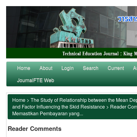
Home
About
Login
Search
Current
A
JournalFTE Web
Home
>
The Study of Relationship between the Mean Dep
and Factor Influencing the Skid Resistance
>
Reader Co
Memastikan Pembayaran yang...
Reader Comments