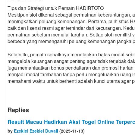
Tips dan Strategi untuk Pemain HADIRTOTO
Meskipun slot dikenal sebagai permainan keberuntungan, a
meningkatkan peluang kemenangan. Pertama, pilih situs H
baik dan lisensi resmi agar terhindar dari kecurangan. Kedu
permainan sebelum memulai taruhan. Setiap slot memiliki vo
berbeda yang memengaruhi peluang kemenangan jangka p
Selain itu, pemain sebaiknya menetapkan batas modal sebe
mengelola keuangan sangat penting agar tidak terjebak da
juga memanfaatkan bonus pendaftaran dan promosi harian ya
menjadi modal tambahan tanpa perlu mengeluarkan uang le
memahami waktu untuk berhenti adalah kunci utama agar 
Replies
Result Macau Hadirkan Aksi Togel Online Terper
by
Ezekiel Ezekiel Duvall
(2025-11-13)