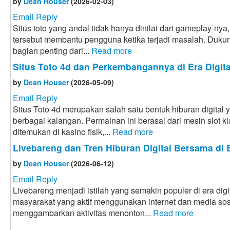
by
Dean Houser
(2026-02-03)
Email Reply
Situs toto yang andal tidak hanya dinilai dari gameplay-nya,
tersebut membantu pengguna ketika terjadi masalah. Duku
bagian penting dari...
Read more
Situs Toto 4d dan Perkembangannya di Era Digit
by
Dean Houser
(2026-05-09)
Email Reply
Situs Toto 4d merupakan salah satu bentuk hiburan digital y
berbagai kalangan. Permainan ini berasal dari mesin slot k
ditemukan di kasino fisik,...
Read more
Livebareng dan Tren Hiburan Digital Bersama di
by
Dean Houser
(2026-06-12)
Email Reply
Livebareng menjadi istilah yang semakin populer di era dig
masyarakat yang aktif menggunakan internet dan media sos
menggambarkan aktivitas menonton...
Read more