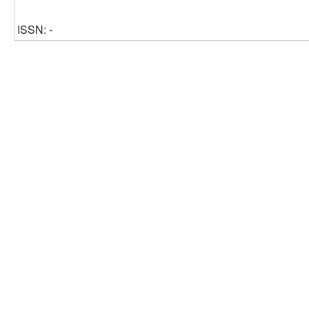
ISSN: -