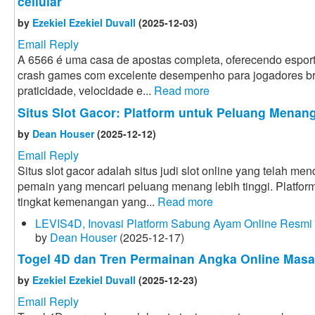
cellular
by
Ezekiel Ezekiel Duvall
(2025-12-03)
Email Reply
A 6566 é uma casa de apostas completa, oferecendo esporte
crash games com excelente desempenho para jogadores br
praticidade, velocidade e...
Read more
Situs Slot Gacor: Platform untuk Peluang Menang
by
Dean Houser
(2025-12-12)
Email Reply
Situs slot gacor adalah situs judi slot online yang telah me
pemain yang mencari peluang menang lebih tinggi. Platfor
tingkat kemenangan yang...
Read more
LEVIS4D, Inovasi Platform Sabung Ayam Online Resmi
by
Dean Houser
(2025-12-17)
Togel 4D dan Tren Permainan Angka Online Masa
by
Ezekiel Ezekiel Duvall
(2025-12-23)
Email Reply