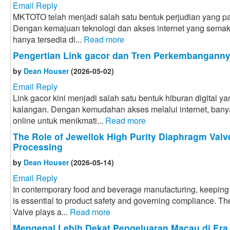
Email Reply
MKTOTO telah menjadi salah satu bentuk perjudian yang palin
Dengan kemajuan teknologi dan akses internet yang semaki
hanya tersedia di...
Read more
Pengertian Link gacor dan Tren Perkembangann
by
Dean Houser
(2026-05-02)
Email Reply
Link gacor kini menjadi salah satu bentuk hiburan digital y
kalangan. Dengan kemudahan akses melalui internet, banya
online untuk menikmati...
Read more
The Role of Jewellok High Purity Diaphragm Valv
Processing
by
Dean Houser
(2026-05-14)
Email Reply
In contemporary food and beverage manufacturing, keeping st
is essential to product safety and governing compliance. T
Valve plays a...
Read more
Mengenal Lebih Dekat Pengeluaran Macau di Era 