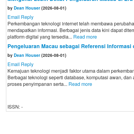
by
Dean Houser
(2026-08-01)
Email Reply
Perkembangan teknologi internet telah membawa perubaha
mendapatkan informasi. Berbagai jenis data kini dapat di
platform digital yang tersedia...
Read more
Pengeluaran Macau sebagai Referensi Informasi 
by
Dean Houser
(2026-08-01)
Email Reply
Kemajuan teknologi menjadi faktor utama dalam perkembanga
Berbagai teknologi seperti database, komputasi awan, dan 
proses penyimpanan serta...
Read more
ISSN: -