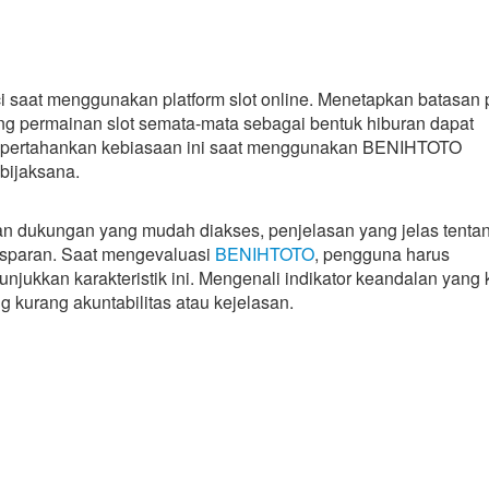
i saat menggunakan platform slot online. Menetapkan batasan p
 permainan slot semata-mata sebagai bentuk hiburan dapat
empertahankan kebiasaan ini saat menggunakan BENIHTOTO
bijaksana.
an dukungan yang mudah diakses, penjelasan yang jelas tenta
nsparan. Saat mengevaluasi
BENIHTOTO
, pengguna harus
ukkan karakteristik ini. Mengenali indikator keandalan yang 
kurang akuntabilitas atau kejelasan.