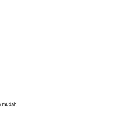
ih mudah