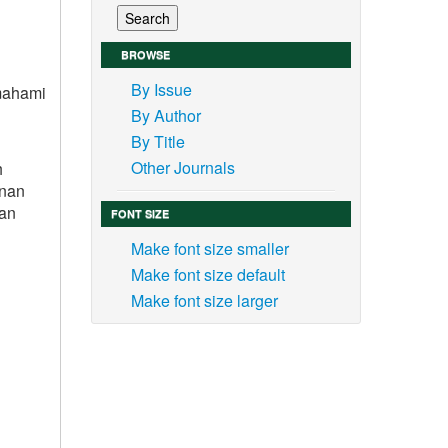
BROWSE
By Issue
emahami
By Author
By Title
Other Journals
h
anan
kan
FONT SIZE
Make font size smaller
Make font size default
Make font size larger