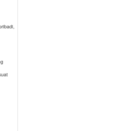
ribadi,
ng
kuat