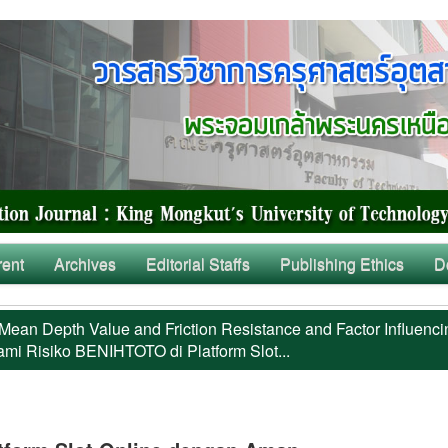
rent
Archives
Editorial Staffs
Publishing Ethics
D
Mean Depth Value and Friction Resistance and Factor Influenci
i Risiko BENIHTOTO di Platform Slot...