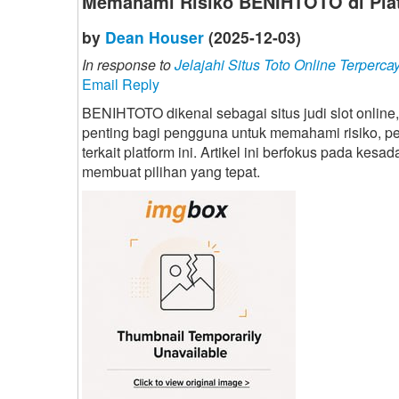
Memahami Risiko BENIHTOTO di Plat
by
Dean Houser
(2025-12-03)
In response to
Jelajahi Situs Toto Online Terperca
Email Reply
BENIHTOTO dikenal sebagai situs judi slot online
penting bagi pengguna untuk memahami risiko, 
terkait platform ini. Artikel ini berfokus pada k
membuat pilihan yang tepat.