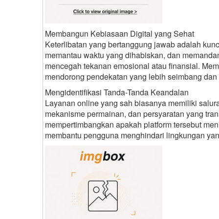
Membangun Kebiasaan Digital yang Sehat
Keterlibatan yang bertanggung jawab adalah kunc
memantau waktu yang dihabiskan, dan memandang
mencegah tekanan emosional atau finansial. M
mendorong pendekatan yang lebih seimbang dan 
Mengidentifikasi Tanda-Tanda Keandalan
Layanan online yang sah biasanya memiliki salur
mekanisme permainan, dan persyaratan yang tra
mempertimbangkan apakah platform tersebut menunj
membantu pengguna menghindari lingkungan yang 