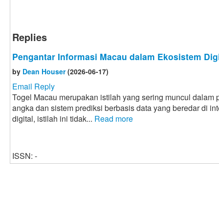
Replies
Pengantar Informasi Macau dalam Ekosistem Dig
by
Dean Houser
(2026-06-17)
Email Reply
Togel Macau merupakan istilah yang sering muncul dala
angka dan sistem prediksi berbasis data yang beredar di i
digital, istilah ini tidak...
Read more
ISSN: -