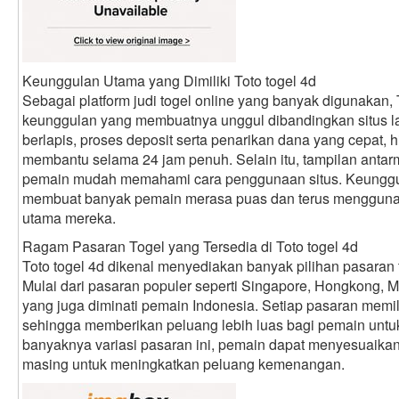
Keunggulan Utama yang Dimiliki Toto togel 4d
Sebagai platform judi togel online yang banyak digunakan,
keunggulan yang membuatnya unggul dibandingkan situs la
berlapis, proses deposit serta penarikan dana yang cepat,
membantu selama 24 jam penuh. Selain itu, tampilan ant
pemain mudah memahami cara penggunaan situs. Keunggul
membuat banyak pemain merasa puas dan terus menggunaka
utama mereka.
Ragam Pasaran Togel yang Tersedia di Toto togel 4d
Toto togel 4d dikenal menyediakan banyak pilihan pasaran 
Mulai dari pasaran populer seperti Singapore, Hongkong, 
yang juga diminati pemain Indonesia. Setiap pasaran memil
sehingga memberikan peluang lebih luas bagi pemain untu
banyaknya variasi pasaran ini, pemain dapat menyesuaika
masing untuk meningkatkan peluang kemenangan.