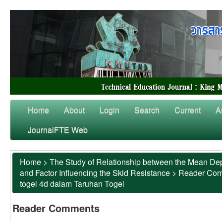
Home
About
Login
Search
Current
A
JournalFTE Web
Home
>
The Study of Relationship between the Mean Dep
and Factor Influencing the Skid Resistance
>
Reader Co
togel 4d dalam Taruhan Togel
Reader Comments