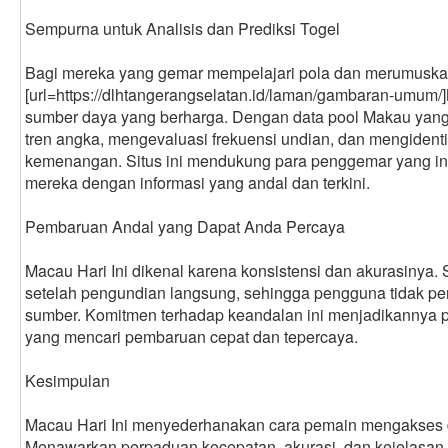
Sempurna untuk Analisis dan Prediksi Togel
Bagi mereka yang gemar mempelajari pola dan merumuskan
[url=https://dlhtangerangselatan.id/laman/gambaran-umum/]
sumber daya yang berharga. Dengan data pool Makau yan
tren angka, mengevaluasi frekuensi undian, dan mengidenti
kemenangan. Situs ini mendukung para penggemar yang i
mereka dengan informasi yang andal dan terkini.
Pembaruan Andal yang Dapat Anda Percaya
Macau Hari Ini dikenal karena konsistensi dan akurasinya. 
setelah pengundian langsung, sehingga pengguna tidak pe
sumber. Komitmen terhadap keandalan ini menjadikannya pi
yang mencari pembaruan cepat dan tepercaya.
Kesimpulan
Macau Hari Ini menyederhanakan cara pemain mengakses d
Menawarkan perpaduan kecepatan, akurasi, dan kejelasan, si