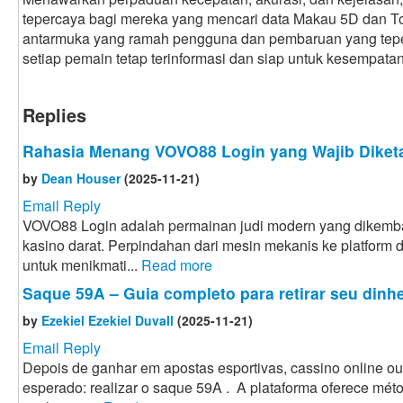
tepercaya bagi mereka yang mencari data Makau 5D dan To
antarmuka yang ramah pengguna dan pembaruan yang tepe
setiap pemain tetap terinformasi dan siap untuk kesempata
Replies
Rahasia Menang VOVO88 Login yang Wajib Diket
by
Dean Houser
(2025-11-21)
Email Reply
VOVO88 Login adalah permainan judi modern yang dikembang
kasino darat. Perpindahan dari mesin mekanis ke platform
untuk menikmati...
Read more
Saque 59A – Guia completo para retirar seu dinh
by
Ezekiel Ezekiel Duvall
(2025-11-21)
Email Reply
Depois de ganhar em apostas esportivas, cassino online o
esperado: realizar o saque 59A . A plataforma oferece méto