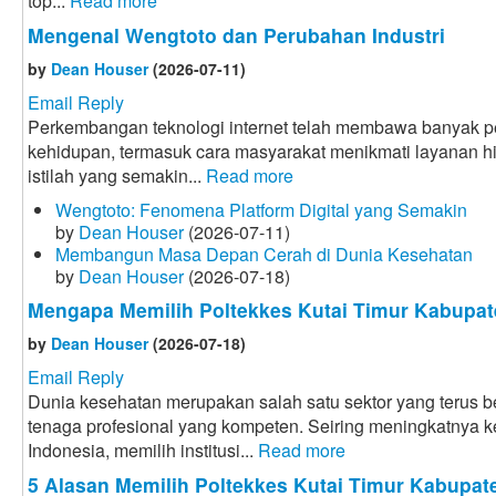
top...
Read more
Mengenal Wengtoto dan Perubahan Industri
by
Dean Houser
(2026-07-11)
Email Reply
Perkembangan teknologi internet telah membawa banyak p
kehidupan, termasuk cara masyarakat menikmati layanan hibu
istilah yang semakin...
Read more
Wengtoto: Fenomena Platform Digital yang Semakin
by
Dean Houser
(2026-07-11)
Membangun Masa Depan Cerah di Dunia Kesehatan
by
Dean Houser
(2026-07-18)
Mengapa Memilih Poltekkes Kutai Timur Kabupat
by
Dean Houser
(2026-07-18)
Email Reply
Dunia kesehatan merupakan salah satu sektor yang terus
tenaga profesional yang kompeten. Seiring meningkatnya 
Indonesia, memilih institusi...
Read more
5 Alasan Memilih Poltekkes Kutai Timur Kabupat