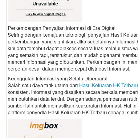
Perkembangan Penyajian Informasi di Era Digital
Seiring dengan kemajuan teknologi, penyajian Hasil Kelu
perkembangan yang signifikan. Jika sebelumnya informasi h
kini data tersebut dapat diakses secara luas melalui situs w
yang semakin rapi, terstruktur, dan mudah dipahami membu
mencari informasi yang dibutuhkan. Perkembangan ini me
berperan besar dalam mempercepat distribusi informasi.
Keunggulan Informasi yang Selalu Diperbarui
Salah satu daya tarik utama dari
Hasil Keluaran HK Terbaru
konsisten. Informasi yang disajikan secara berkala member
membutuhkan data terkini. Dengan adanya pembaruan rutin
sumber lain untuk memastikan keakuratan informasi. Hal i
platform penyedia Hasil Keluaran HK Terbaru sebagai sumb