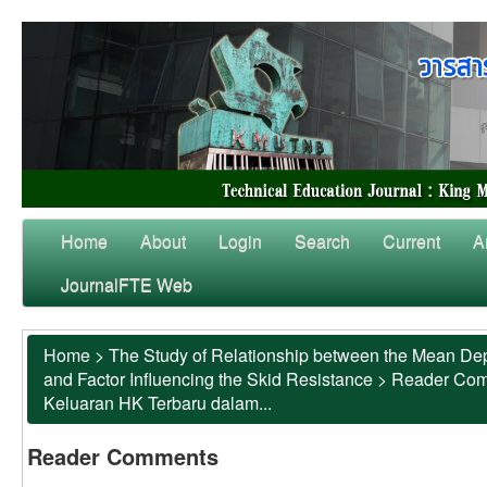
Home
About
Login
Search
Current
A
JournalFTE Web
Home
>
The Study of Relationship between the Mean Dep
and Factor Influencing the Skid Resistance
>
Reader Co
Keluaran HK Terbaru dalam...
Reader Comments