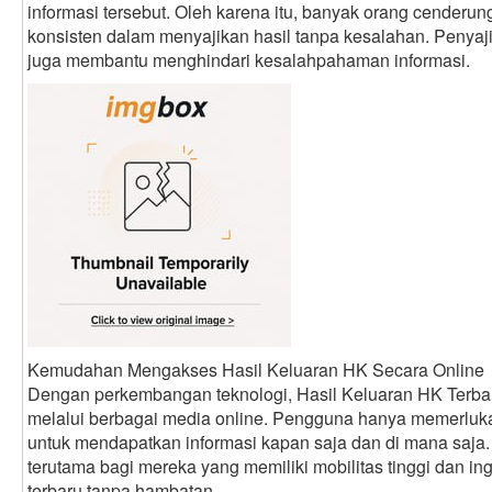
informasi tersebut. Oleh karena itu, banyak orang cenderun
konsisten dalam menyajikan hasil tanpa kesalahan. Penyaji
juga membantu menghindari kesalahpahaman informasi.
Kemudahan Mengakses Hasil Keluaran HK Secara Online
Dengan perkembangan teknologi, Hasil Keluaran HK Terba
melalui berbagai media online. Pengguna hanya memerluka
untuk mendapatkan informasi kapan saja dan di mana saja
terutama bagi mereka yang memiliki mobilitas tinggi dan in
terbaru tanpa hambatan.