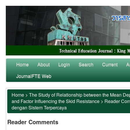
Home
About
Login
Search
Current
A
JournalFTE Web
Home
>
The Study of Relationship between the Mean Dep
and Factor Influencing the Skid Resistance
>
Reader Co
dengan Sistem Terpercaya
Reader Comments