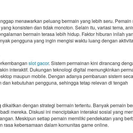
a dianggap menawarkan peluang bermain yang lebih seru. Pemain
yang konsisten dan tidak monoton. Selain itu, variasi tema, an
galaman bermain terasa lebih hidup. Faktor hiburan inilah ya
banyak pengguna yang ingin mengisi waktu luang dengan aktivit
 perkembangan
slot gacor
. Sistem permainan kini dirancang den
akin interaktif. Dukungan teknologi digital memungkinkan perm
ik desktop maupun mobile. Dengan adanya pembaruan sistem sec
ren dan kebutuhan pengguna, sehingga tetap relevan di tengah
g dikaitkan dengan strategi bermain tertentu. Banyak pemain be
di mereka. Diskusi ini menciptakan interaksi sosial yang men
dangan. Meskipun setiap pemain memiliki pendekatan yang ber
an rasa kebersamaan dalam komunitas game online.