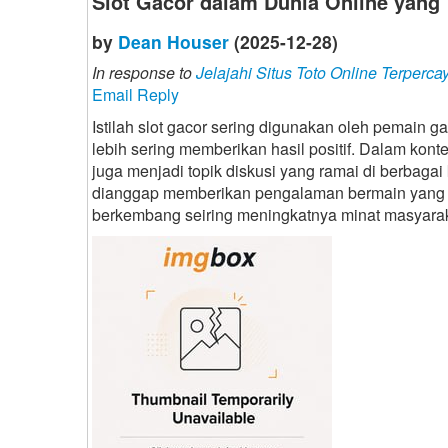
Slot Gacor dalam Dunia Online yang
by
Dean Houser
(2025-12-28)
In response to
Jelajahi Situs Toto Online Terperca
Email Reply
Istilah slot gacor sering digunakan oleh pemain
lebih sering memberikan hasil positif. Dalam konte
juga menjadi topik diskusi yang ramai di berbaga
dianggap memberikan pengalaman bermain yang le
berkembang seiring meningkatnya minat masyaraka