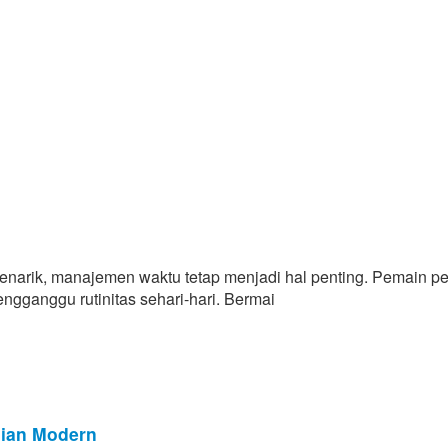
narik, manajemen waktu tetap menjadi hal penting. Pemain pe
ngganggu rutinitas sehari-hari. Bermai
dian Modern