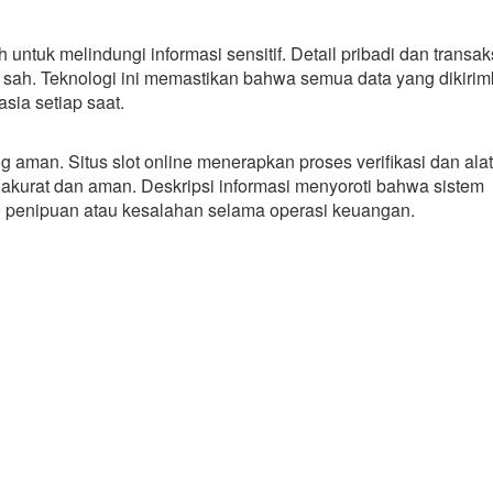
ntuk melindungi informasi sensitif. Detail pribadi dan transak
sah. Teknologi ini memastikan bahwa semua data yang dikiri
sia setiap saat.
g aman. Situs slot online menerapkan proses verifikasi dan alat
urat dan aman. Deskripsi informasi menyoroti bahwa sistem
 penipuan atau kesalahan selama operasi keuangan.