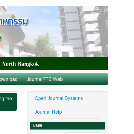
ownload
JournalFTE Web
Open Journal Systems
ng the
Journal Help
USER