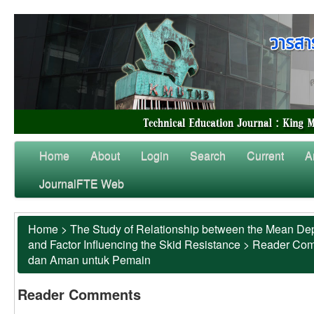
Home
About
Login
Search
Current
A
JournalFTE Web
Home
>
The Study of Relationship between the Mean Dep
and Factor Influencing the Skid Resistance
>
Reader Co
dan Aman untuk Pemain
Reader Comments