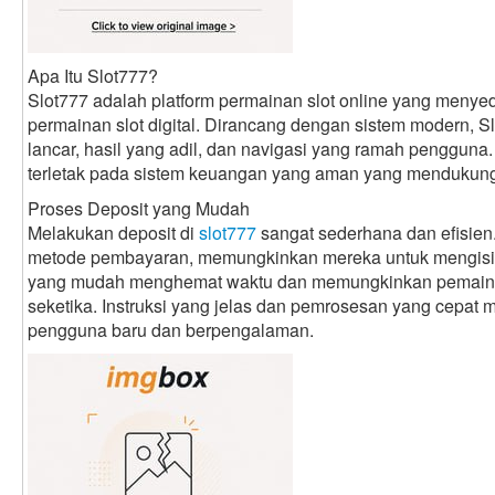
Apa Itu Slot777?
Slot777 adalah platform permainan slot online yang menyed
permainan slot digital. Dirancang dengan sistem modern,
lancar, hasil yang adil, dan navigasi yang ramah pengguna
terletak pada sistem keuangan yang aman yang mendukun
Proses Deposit yang Mudah
Melakukan deposit di
slot777
sangat sederhana dan efisien
metode pembayaran, memungkinkan mereka untuk mengisi 
yang mudah menghemat waktu dan memungkinkan pemain u
seketika. Instruksi yang jelas dan pemrosesan yang cepat
pengguna baru dan berpengalaman.