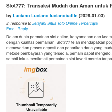
Slot777: Transaksi Mudah dan Aman untuk 
by
Luciano Luciano lucianobattle
(2026-01-03)
In response to
Jelajahi Situs Toto Online Terpercaya
Email Reply
Dalam dunia permainan slot online, kenyamanan dan keam
dengan kualitas permainan. Slot777 telah mendapatkan pop
menawarkan proses deposit dan penarikan dana yang mud
metode pembayaran yang tersedia, pemain dapat mengelo
sambil fokus menikmati permainan slot favorit mereka tanpa