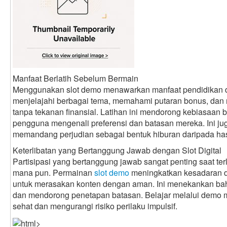
Manfaat Berlatih Sebelum Bermain
Menggunakan slot demo menawarkan manfaat pendidikan di
menjelajahi berbagai tema, memahami putaran bonus, dan
tanpa tekanan finansial. Latihan ini mendorong kebiasaa
pengguna mengenali preferensi dan batasan mereka. Ini j
memandang perjudian sebagai bentuk hiburan daripada hasi
Keterlibatan yang Bertanggung Jawab dengan Slot Digital
Partisipasi yang bertanggung jawab sangat penting saat terli
mana pun. Permainan
slot demo
meningkatkan kesadaran
untuk merasakan konten dengan aman. Ini menekankan bahw
dan mendorong penetapan batasan. Belajar melalui demo m
sehat dan mengurangi risiko perilaku impulsif.